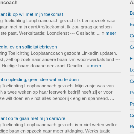
ancoach
A
B
nt ik op wil met mijn toekomst
ng Toelichting Loopbaancoach gezocht Ik ben opzoek naar
E
 gaan met mijn carriAre/toekomst. Ik zou graag geholpen
te past. Werksituatie: Loondienst --- Geslacht: ... »
meer
C
n, cv en sollicitatiebrieven
C
ing Toelichting Loopbaancoach gezocht LinkedIn updaten,
Fi
enst, zelf op zoek naar andere baan ivm woon-werkafstand ---
 Huidige baan: douane-declarant Deadlin... »
meer
L
o opleiding; geen idee wat nu te doen
Co
 Toelichting Loopbaancoach gezocht Mijn zusje was van
Na twee weken op haar leerwerk bedrijf heeft zij er voor
Pe
 wilt doen en vindt alles behoorlijk eng en spannend. ...
P
Co
nt op te gaan met mijn carriAre
 Toelichting Loopbaancoach gezocht ivm niet weten welke
Re
idige baan en opzoek naar meer uitdaging. Werksituatie: