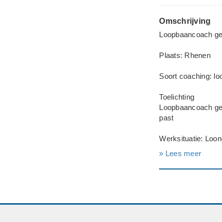
Omschrijving
Loopbaancoach ge
Plaats: Rhenen
Soort coaching: l
Toelichting
Loopbaancoach gez
past
Werksituatie: Loon
» Lees meer
---
Geslacht: Vrouw
Leeftijd: 23 jaar
Opleidingsniveau
Huidige baan: Med
Deadline: Graag z