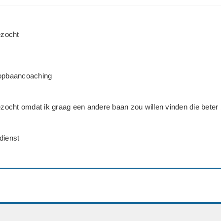
zocht
oopbaancoaching
ocht omdat ik graag een andere baan zou willen vinden die beter 
dienst
: HAVO
ewerker Binnendienst
o spoedig mogelijk