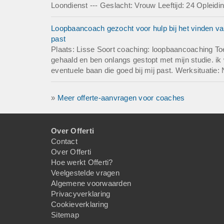
Loondienst --- Geslacht: Vrouw Leeftijd: 24 Opleid
Loopbaancoach gezocht voor hulp bij het vinden van
past
Plaats: Lisse Soort coaching: loopbaancoaching To
gehaald en ben onlangs gestopt met mijn studie. ik 
eventuele baan die goed bij mij past. Werksituatie: 
»
Meer offerte-aanvragen voor coaches
Over Offerti
Contact
Over Offerti
Hoe werkt Offerti?
Veelgestelde vragen
Algemene voorwaarden
Privacyverklaring
Cookieverklaring
Sitemap