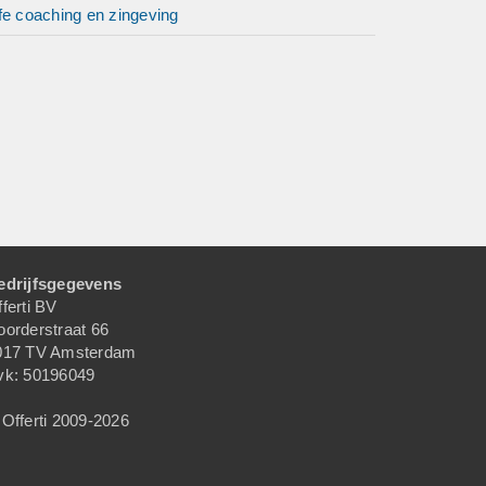
fe coaching en zingeving
edrijfsgegevens
ferti BV
oorderstraat 66
017 TV Amsterdam
vk: 50196049
Offerti 2009-2026