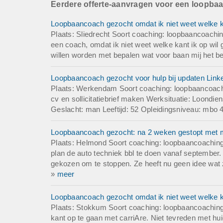
Eerdere offerte-aanvragen voor een loopba
Loopbaancoach gezocht omdat ik niet weet welke ka
Plaats: Sliedrecht Soort coaching: loopbaancoachi
een coach, omdat ik niet weet welke kant ik op wil
willen worden met bepalen wat voor baan mij het bes
Loopbaancoach gezocht voor hulp bij updaten LinkedI
Plaats: Werkendam Soort coaching: loopbaancoach
cv en sollicitatiebrief maken Werksituatie: Loondi
Geslacht: man Leeftijd: 52 Opleidingsniveau: mbo 4
Loopbaancoach gezocht: na 2 weken gestopt met mb
Plaats: Helmond Soort coaching: loopbaancoaching
plan de auto techniek bbl te doen vanaf september. 
gekozen om te stoppen. Ze heeft nu geen idee wat ze
»
meer
Loopbaancoach gezocht omdat ik niet weet welke ka
Plaats: Stokkum Soort coaching: loopbaancoaching
kant op te gaan met carriAre. Niet tevreden met hu