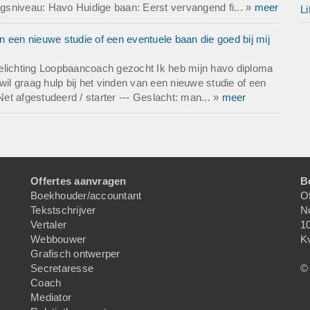
ingsniveau: Havo Huidige baan: Eerst vervangend fi... »
meer
Li
 een nieuwe studie of een eventuele baan die goed bij mij
elichting Loopbaancoach gezocht Ik heb mijn havo diploma
wil graag hulp bij het vinden van een nieuwe studie of een
Net afgestudeerd / starter --- Geslacht: man... »
meer
Offertes aanvragen
B
Boekhouder/accountant
Of
Tekstschrijver
N
Vertaler
1
Webbouwer
K
Grafisch ontwerper
Secretaresse
© 
Coach
Mediator