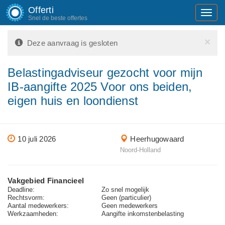
Offerti
Toggl
Snel de beste offertes
navig
×
Deze aanvraag is gesloten
Belastingadviseur gezocht voor mijn
IB-aangifte 2025 Voor ons beiden,
eigen huis en loondienst
10 juli 2026
Heerhugowaard
Noord-Holland
Vakgebied Financieel
Deadline:
Zo snel mogelijk
Rechtsvorm:
Geen (particulier)
Aantal medewerkers:
Geen medewerkers
Werkzaamheden:
Aangifte inkomstenbelasting