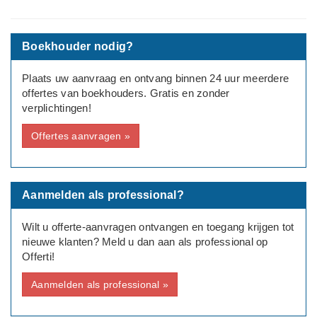
adviseur.
---
Type aanvraag: Zakelijk
Boekhouder nodig?
Rechtsvorm: Eenmanszaak/ZZP
Plaats uw aanvraag en ontvang binnen 24 uur meerdere
offertes van boekhouders. Gratis en zonder
Aantal medewerkers: Geen
verplichtingen!
Bedrijfsinformatie:
Offertes aanvragen »
Coaching Praktijk
Aanmelden als professional?
Wilt u offerte-aanvragen ontvangen en toegang krijgen tot
nieuwe klanten? Meld u dan aan als professional op
Offerti!
Aanmelden als professional »