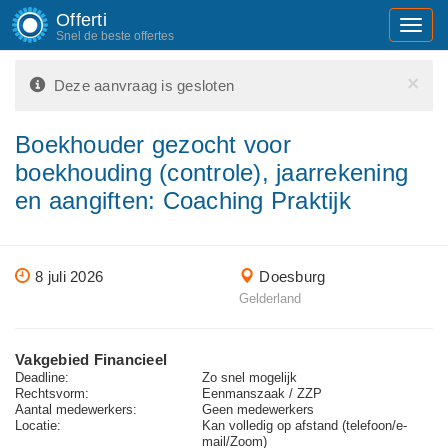
Offerti
Toggl
Snel de beste offertes
navig
×
Deze aanvraag is gesloten
Boekhouder gezocht voor
boekhouding (controle), jaarrekening
en aangiften: Coaching Praktijk
8 juli 2026
Doesburg
Gelderland
Vakgebied Financieel
Deadline:
Zo snel mogelijk
Rechtsvorm:
Eenmanszaak / ZZP
Aantal medewerkers:
Geen medewerkers
Locatie:
Kan volledig op afstand (telefoon/e-
mail/Zoom)