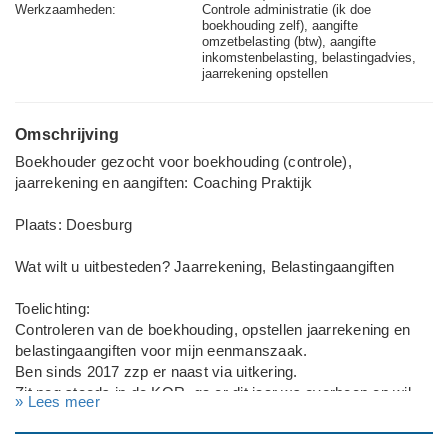
Werkzaamheden:
Controle administratie (ik doe
boekhouding zelf), aangifte
omzetbelasting (btw), aangifte
inkomstenbelasting, belastingadvies,
jaarrekening opstellen
Omschrijving
Boekhouder gezocht voor boekhouding (controle),
jaarrekening en aangiften: Coaching Praktijk
Plaats: Doesburg
Wat wilt u uitbesteden? Jaarrekening, Belastingaangiften
Toelichting:
Controleren van de boekhouding, opstellen jaarrekening en
belastingaangiften voor mijn eenmanszaak.
Ben sinds 2017 zzp er naast via uitkering.
Zit nog steeds in de KOR, ga er dit jaar ws overheen en wil
» Lees meer
weten waar ik op moet letten.
Aangifte van 2025 moet nog ivm met uitvallen vorige belasting