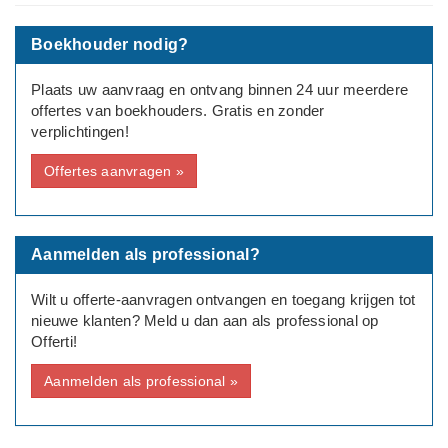
---
Type aanvraag: Zakelijk
Boekhouder nodig?
Rechtsvorm: Eenmanszaak/ZZP
Plaats uw aanvraag en ontvang binnen 24 uur meerdere
offertes van boekhouders. Gratis en zonder
Aantal medewerkers: Geen
verplichtingen!
Bedrijfsinformatie:
Offertes aanvragen »
Ontwerpbureau
Aanmelden als professional?
Wilt u offerte-aanvragen ontvangen en toegang krijgen tot
nieuwe klanten? Meld u dan aan als professional op
Offerti!
Aanmelden als professional »