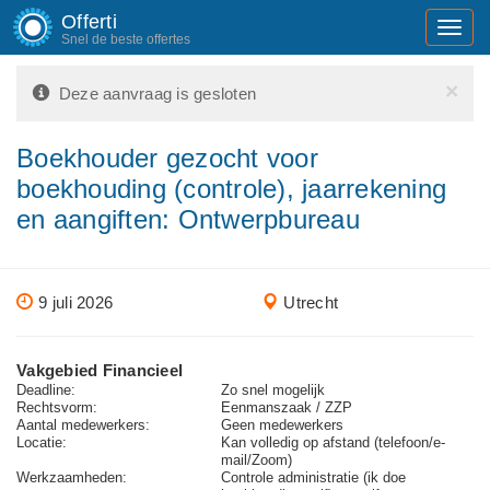
Offerti
Toggl
Snel de beste offertes
navig
×
Deze aanvraag is gesloten
Boekhouder gezocht voor
boekhouding (controle), jaarrekening
en aangiften: Ontwerpbureau
9 juli 2026
Utrecht
Vakgebied Financieel
Deadline:
Zo snel mogelijk
Rechtsvorm:
Eenmanszaak / ZZP
Aantal medewerkers:
Geen medewerkers
Locatie:
Kan volledig op afstand (telefoon/e-
mail/Zoom)
Werkzaamheden:
Controle administratie (ik doe