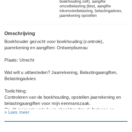
boekhouding zelf), aangifte
omzetbelasting (btw), aangifte
inkomstenbelasting, belastingadvies,
jaarrekening opstellen
Omschrijving
Boekhouder gezocht voor boekhouding (controle),
jaarrekening en aangiften: Ontwerpbureau
Plaats: Utrecht
Wat wilt u uitbesteden? Jaarrekening, Belastingaangiften,
Belastingadvies
Toelichting:
Controleren van de boekhouding, opstellen jaarrekening en
belastingaangiften voor mijn eenmanszaak.
Op dit moment werk ik via eboekhouden.nl, facturen en
» Lees meer
offertes maken lukt mij allemaal prima. Maar ik heb hulp nodig
of ik zo alles correct in mijn boekhouding heb staan en bij mijn
belastingaangfiten.