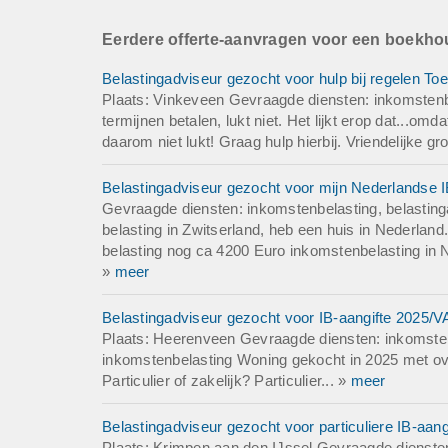
Eerdere offerte-aanvragen voor een boekho
Belastingadviseur gezocht voor hulp bij regelen To
Plaats: Vinkeveen Gevraagde diensten: inkomstenbel
termijnen betalen, lukt niet. Het lijkt erop dat...om
daarom niet lukt! Graag hulp hierbij. Vriendelijke gro
Belastingadviseur gezocht voor mijn Nederlandse I
Gevraagde diensten: inkomstenbelasting, belastinga
belasting in Zwitserland, heb een huis in Nederlan
belasting nog ca 4200 Euro inkomstenbelasting in Ned
»
meer
Belastingadviseur gezocht voor IB-aangifte 2025/
Plaats: Heerenveen Gevraagde diensten: inkomstenb
inkomstenbelasting Woning gekocht in 2025 met ov
Particulier of zakelijk? Particulier... »
meer
Belastingadviseur gezocht voor particuliere IB-aan
Plaats: Krimpen aan den IJssel Gevraagde diensten: