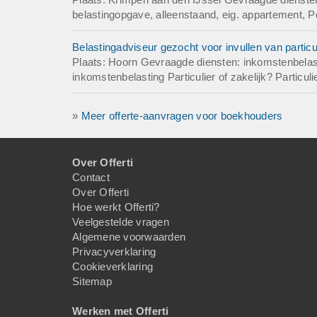
belastingopgave, alleenstaand, eig. appartement, Pe
Belastingadviseur gezocht voor invullen van particul
Plaats: Hoorn Gevraagde diensten: inkomstenbelasti
inkomstenbelasting Particulier of zakelijk? Particulie
»
Meer offerte-aanvragen voor boekhouders
Over Offerti
Contact
Over Offerti
Hoe werkt Offerti?
Veelgestelde vragen
Algemene voorwaarden
Privacyverklaring
Cookieverklaring
Sitemap
Werken met Offerti