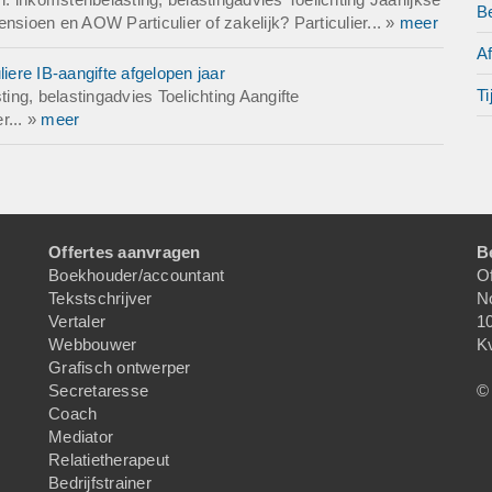
Be
nsioen en AOW Particulier of zakelijk? Particulier... »
meer
A
iere IB-aangifte afgelopen jaar
Ti
ng, belastingadvies Toelichting Aangifte
r... »
meer
Offertes aanvragen
B
Boekhouder/accountant
Of
Tekstschrijver
N
Vertaler
1
Webbouwer
K
Grafisch ontwerper
Secretaresse
© 
Coach
Mediator
Relatietherapeut
Bedrijfstrainer