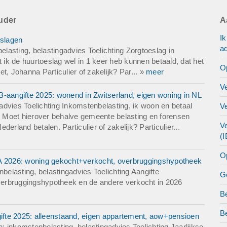
uder
A
I
eslagen
ad
asting, belastingadvies Toelichting Zorgtoeslag in
dat ik de huurtoeslag wel in 1 keer heb kunnen betaald, dat het
O
et, Johanna Particulier of zakelijk? Par... »
meer
V
B-aangifte 2025: wonend in Zwitserland, eigen woning in NL
dvies Toelichting Inkomstenbelasting, ik woon en betaal
V
d. Moet hierover behalve gemeente belasting en forensen
Ve
erland betalen. Particulier of zakelijk? Particulier...
(
O
VA 2026: woning gekocht+verkocht, overbruggingshypotheek
elasting, belastingadvies Toelichting Aangifte
G
erbruggingshypotheek en de andere verkocht in 2026
B
B
gifte 2025: alleenstaand, eigen appartement, aow+pensioen
 inkomstenbelasting, belastingadvies Toelichting Jaarlijkse