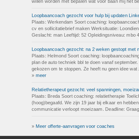
willen worden met bepalen wat voor baan mij het bes
Loopbaancoach gezocht voor hulp bij updaten LinkedI
Plaats: Werkendam Soort coaching: loopbaancoach
cv en sollicitatiebrief maken Werksituatie: Loondi
Geslacht: man Leeftijd: 52 Opleidingsniveau: mbo 4
Loopbaancoach gezocht: na 2 weken gestopt met mb
Plaats: Helmond Soort coaching: loopbaancoaching
plan de auto techniek bbl te doen vanaf september. 
gekozen om te stoppen. Ze heeft nu geen idee wat ze
»
meer
Relatietherapeut gezocht: veel spanningen, moei
Plaats: Breda Soort coaching: relatietherapie Toeli
(hoog)begaafd. We zijn 19 jaar bij elkaar en hebben
communicatie verloopt moeizaam. Deadline: Graag 
»
Meer offerte-aanvragen voor coaches