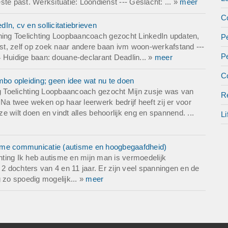
te past. Werksituatie: Loondienst --- Geslacht: ... »
meer
Co
n, cv en sollicitatiebrieven
ing Toelichting Loopbaancoach gezocht LinkedIn updaten,
Pe
enst, zelf op zoek naar andere baan ivm woon-werkafstand ---
P
 Huidige baan: douane-declarant Deadlin... »
meer
Co
o opleiding; geen idee wat nu te doen
 Toelichting Loopbaancoach gezocht Mijn zusje was van
Re
Na twee weken op haar leerwerk bedrijf heeft zij er voor
 wilt doen en vindt alles behoorlijk eng en spannend. ...
Li
zame communicatie (autisme en hoogbegaafdheid)
chting Ik heb autisme en mijn man is vermoedelijk
 2 dochters van 4 en 11 jaar. Er zijn veel spanningen en de
zo spoedig mogelijk... »
meer