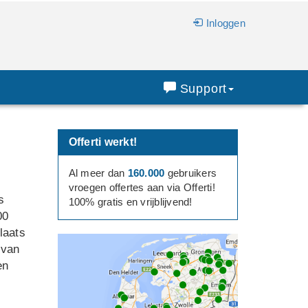
Inloggen
Support
Offerti werkt!
Al meer dan
160.000
gebruikers
vroegen offertes aan via Offerti!
s
100% gratis en vrijblijvend!
00
laats
 van
en