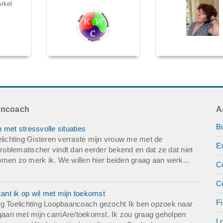
rkel
ancoach
A
B
 met stressvolle situaties
elichting Gisteren verraste mijn vrouw me met de
E
problematischer vindt dan eerder bekend en dat ze dat niet
 komen zo merk ik. We willen hier beiden graag aan werk...
C
C
nt ik op wil met mijn toekomst
Fi
ng Toelichting Loopbaancoach gezocht Ik ben opzoek naar
 gaan met mijn carriAre/toekomst. Ik zou graag geholpen
L