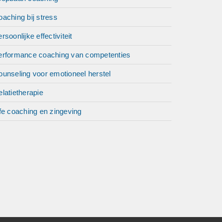
aching bij stress
rsoonlijke effectiviteit
erformance coaching van competenties
unseling voor emotioneel herstel
latietherapie
fe coaching en zingeving