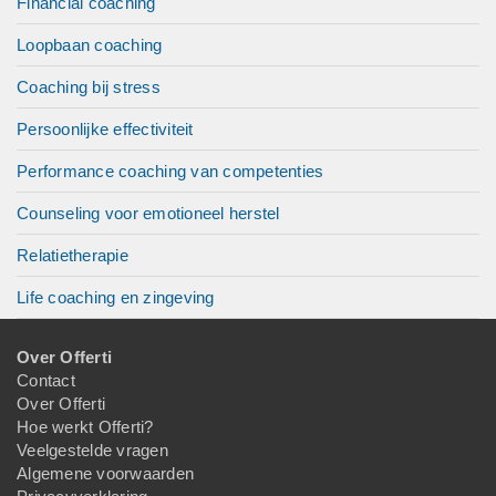
Financial coaching
Loopbaan coaching
Coaching bij stress
Persoonlijke effectiviteit
Performance coaching van competenties
Counseling voor emotioneel herstel
Relatietherapie
Life coaching en zingeving
Over Offerti
Contact
Over Offerti
Hoe werkt Offerti?
Veelgestelde vragen
Algemene voorwaarden