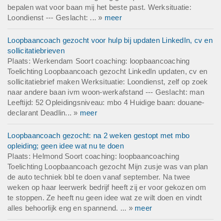
bepalen wat voor baan mij het beste past. Werksituatie:
Loondienst --- Geslacht: ... »
meer
Loopbaancoach gezocht voor hulp bij updaten LinkedIn, cv en
sollicitatiebrieven
Plaats: Werkendam Soort coaching: loopbaancoaching
Toelichting Loopbaancoach gezocht LinkedIn updaten, cv en
sollicitatiebrief maken Werksituatie: Loondienst, zelf op zoek
naar andere baan ivm woon-werkafstand --- Geslacht: man
Leeftijd: 52 Opleidingsniveau: mbo 4 Huidige baan: douane-
declarant Deadlin... »
meer
Loopbaancoach gezocht: na 2 weken gestopt met mbo
opleiding; geen idee wat nu te doen
Plaats: Helmond Soort coaching: loopbaancoaching
Toelichting Loopbaancoach gezocht Mijn zusje was van plan
de auto techniek bbl te doen vanaf september. Na twee
weken op haar leerwerk bedrijf heeft zij er voor gekozen om
te stoppen. Ze heeft nu geen idee wat ze wilt doen en vindt
alles behoorlijk eng en spannend. ... »
meer