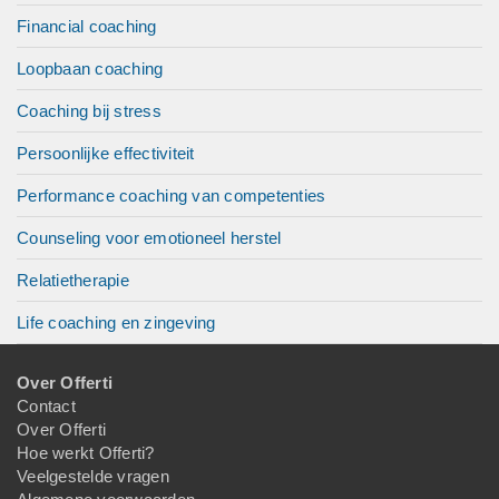
Financial coaching
Loopbaan coaching
Coaching bij stress
Persoonlijke effectiviteit
Performance coaching van competenties
Counseling voor emotioneel herstel
Relatietherapie
Life coaching en zingeving
Over Offerti
Contact
Over Offerti
Hoe werkt Offerti?
Veelgestelde vragen