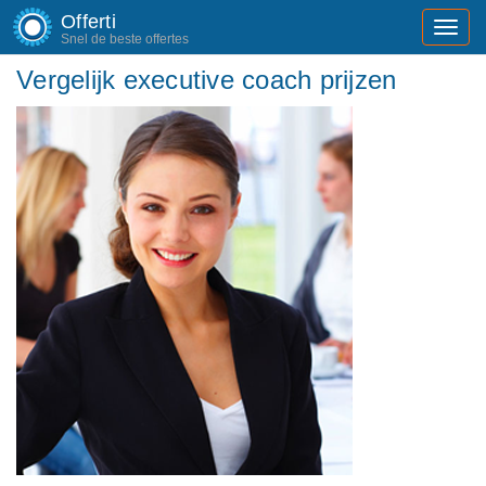
Offerti
Toggl
Snel de beste offertes
navig
Vergelijk executive coach prijzen