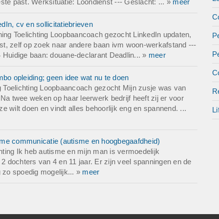
te past. Werksituatie: Loondienst --- Geslacht: ... »
meer
Co
n, cv en sollicitatiebrieven
ing Toelichting Loopbaancoach gezocht LinkedIn updaten,
Pe
enst, zelf op zoek naar andere baan ivm woon-werkafstand ---
P
 Huidige baan: douane-declarant Deadlin... »
meer
Co
o opleiding; geen idee wat nu te doen
 Toelichting Loopbaancoach gezocht Mijn zusje was van
Re
Na twee weken op haar leerwerk bedrijf heeft zij er voor
 wilt doen en vindt alles behoorlijk eng en spannend. ...
Li
zame communicatie (autisme en hoogbegaafdheid)
chting Ik heb autisme en mijn man is vermoedelijk
 2 dochters van 4 en 11 jaar. Er zijn veel spanningen en de
zo spoedig mogelijk... »
meer