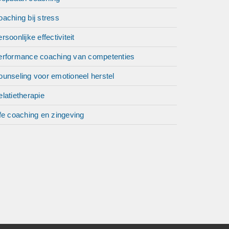
aching bij stress
rsoonlijke effectiviteit
erformance coaching van competenties
unseling voor emotioneel herstel
latietherapie
fe coaching en zingeving