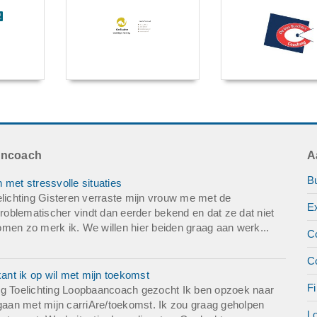
ancoach
A
B
 met stressvolle situaties
elichting Gisteren verraste mijn vrouw me met de
E
problematischer vindt dan eerder bekend en dat ze dat niet
 komen zo merk ik. We willen hier beiden graag aan werk...
C
C
nt ik op wil met mijn toekomst
Fi
ng Toelichting Loopbaancoach gezocht Ik ben opzoek naar
 gaan met mijn carriAre/toekomst. Ik zou graag geholpen
L