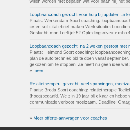
willen worden met bepalen wat voor baan mij het bes
Loopbaancoach gezocht voor hulp bij updaten LinkedI
Plaats: Werkendam Soort coaching: loopbaancoach
cv en sollicitatiebrief maken Werksituatie: Loondi
Geslacht: man Leeftijd: 52 Opleidingsniveau: mbo 4
Loopbaancoach gezocht: na 2 weken gestopt met mb
Plaats: Helmond Soort coaching: loopbaancoaching
plan de auto techniek bbl te doen vanaf september. 
gekozen om te stoppen. Ze heeft nu geen idee wat ze
»
meer
Relatietherapeut gezocht: veel spanningen, moei
Plaats: Breda Soort coaching: relatietherapie Toeli
(hoog)begaafd. We zijn 19 jaar bij elkaar en hebben
communicatie verloopt moeizaam. Deadline: Graag 
»
Meer offerte-aanvragen voor coaches