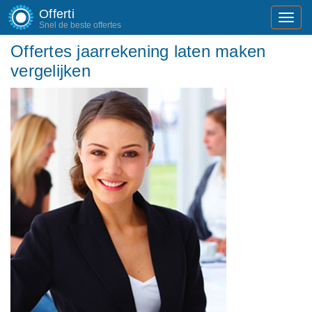
Offerti
Toggl
Snel de beste offertes
navig
Offertes jaarrekening laten maken
vergelijken