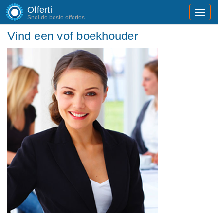
Offerti
Toggl
Snel de beste offertes
navig
Vind een vof boekhouder