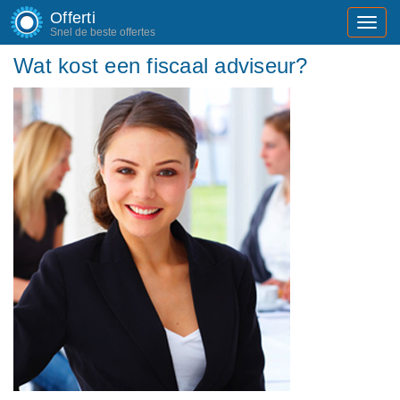
Offerti
Toggl
Snel de beste offertes
navig
Wat kost een fiscaal adviseur?