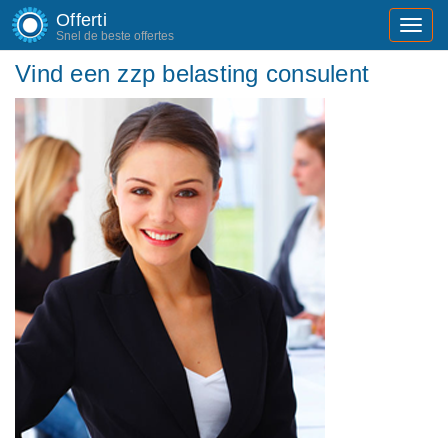
Offerti
Toggl
Snel de beste offertes
navig
Vind een zzp belasting consulent