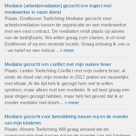
Mediator (arbeidsmediation) gezocht ivm traject met
medewerker in vaste dienst
Plaats: Eindhoven Toelichting Mediator gezocht voor
arbeidsmediation tussen de organisatie en een medewerker
met een vast contract. De mediation vindt plaats op advies
van de bedrijfsarts. We willen graag zsm starten, in of rond
Eindhoven of op een neutrale locatie. Graag ontvang ik van u:
- uw tarief en een indicat... »
meer
Mediator gezocht ivm conflict met mijn oudere broer
Plaats: Leiden Toelichting Conflict met mijn oudere broer, al
sinds de dood van mijn moeder in 2017 praten we nauwelijks
met elkaar. Al die tijd heb ik gezegd hem wel te willen
spreken, maar alleen met een mediator. Ik wil best graag een
paar dingen gezegd hebben, maar heb het gevoel dat ik er
zonder mediator niet doorh... »
meer
Mediator gezocht voor bemiddeling tussen mij en de moeder
van mijn kinderen
Plaats: Almere Toelichting Will graag iemand die de
communicatie doet tussen mij en de moeder van mij kinderen