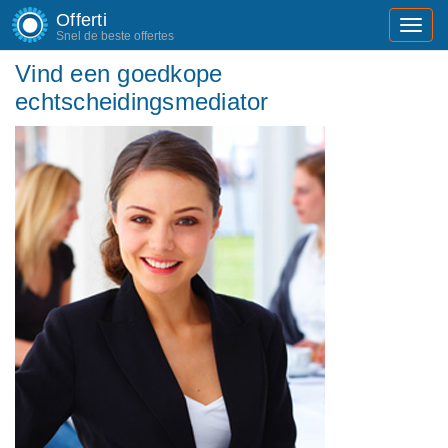
Offerti
Toggl
Snel de beste offertes
navig
Vind een goedkope
echtscheidingsmediator