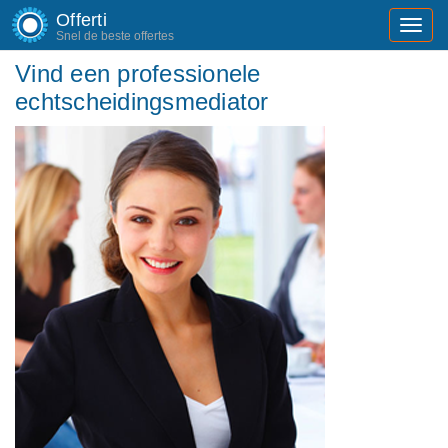
Offerti
Toggl
Snel de beste offertes
navig
Vind een professionele
echtscheidingsmediator