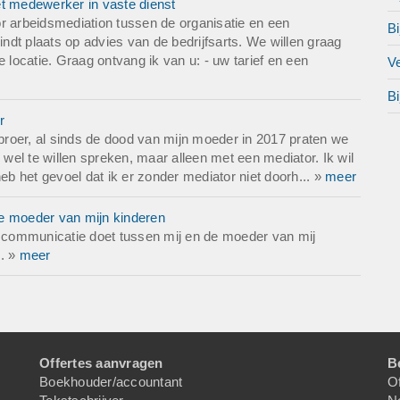
et medewerker in vaste dienst
r arbeidsmediation tussen de organisatie en een
Bi
dt plaats op advies van de bedrijfsarts. We willen graag
 locatie. Graag ontvang ik van u: - uw tarief en een
Ve
Bi
r
 broer, al sinds de dood van mijn moeder in 2017 praten we
 wel te willen spreken, maar alleen met een mediator. Ik wil
 het gevoel dat ik er zonder mediator niet doorh... »
meer
de moeder van mijn kinderen
de communicatie doet tussen mij en de moeder van mij
.. »
meer
Offertes aanvragen
B
Boekhouder/accountant
Of