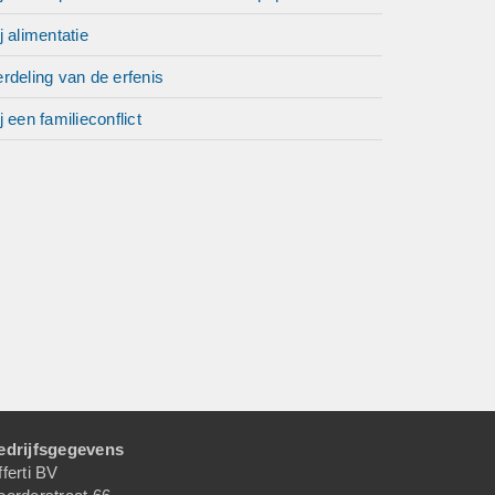
j alimentatie
rdeling van de erfenis
j een familieconflict
edrijfsgegevens
ferti BV