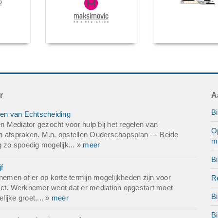
r
A
Bi
len van Echtscheiding
 Mediator gezocht voor hulp bij het regelen van
Op
n afspraken. M.n. opstellen Ouderschapsplan --- Beide
mi
g zo spoedig mogelijk... »
meer
Bi
f
nemen of er op korte termijn mogelijkheden zijn voor
Re
ict. Werknemer weet dat er mediation opgestart moet
Bi
lijke groet,... »
meer
B