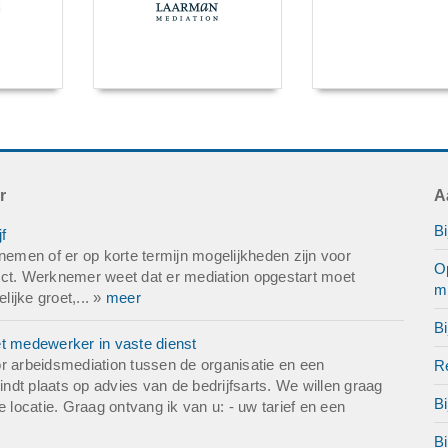
r
A
Bi
f
nemen of er op korte termijn mogelijkheden zijn voor
Op
ict. Werknemer weet dat er mediation opgestart moet
mi
lijke groet,... »
meer
Bi
et medewerker in vaste dienst
r arbeidsmediation tussen de organisatie en een
Re
dt plaats op advies van de bedrijfsarts. We willen graag
Bi
 locatie. Graag ontvang ik van u: - uw tarief en een
B