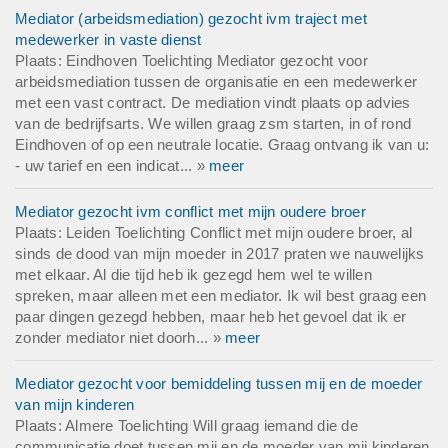
Mediator (arbeidsmediation) gezocht ivm traject met
medewerker in vaste dienst
Plaats: Eindhoven Toelichting Mediator gezocht voor
arbeidsmediation tussen de organisatie en een medewerker
met een vast contract. De mediation vindt plaats op advies
van de bedrijfsarts. We willen graag zsm starten, in of rond
Eindhoven of op een neutrale locatie. Graag ontvang ik van u:
- uw tarief en een indicat... »
meer
Mediator gezocht ivm conflict met mijn oudere broer
Plaats: Leiden Toelichting Conflict met mijn oudere broer, al
sinds de dood van mijn moeder in 2017 praten we nauwelijks
met elkaar. Al die tijd heb ik gezegd hem wel te willen
spreken, maar alleen met een mediator. Ik wil best graag een
paar dingen gezegd hebben, maar heb het gevoel dat ik er
zonder mediator niet doorh... »
meer
Mediator gezocht voor bemiddeling tussen mij en de moeder
van mijn kinderen
Plaats: Almere Toelichting Will graag iemand die de
communicatie doet tussen mij en de moeder van mij kinderen