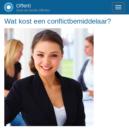
Offerti
Toggl
Snel de beste offertes
navig
Wat kost een conflictbemiddelaar?