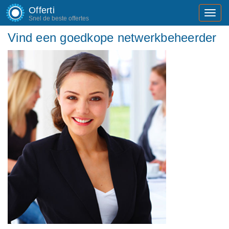
Offerti
Toggl
Snel de beste offertes
navig
Vind een goedkope netwerkbeheerder