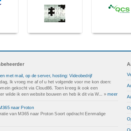
mbeheerder
A
V
met mail, op de server, hosting: Videobedrijf
g, Ik vroeg me af of u het volgende voor me kon doen:
Ad
 domein gekocht via Cloud86. Toen kreeg ik ook een
Later wilde ik een website bouwen en heb ik dit via W... »
meer
A
M365 naar Proton
Op
atie van M365 naar Proton Soort opdracht Eenmalige
O
O