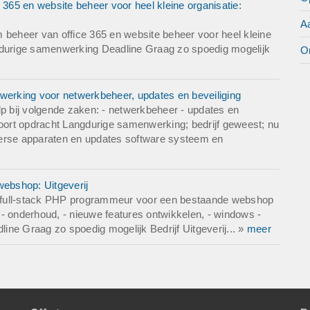
65 en website beheer voor heel kleine organisatie:
A
eheer van office 365 en website beheer voor heel kleine
ngdurige samenwerking Deadline Graag zo spoedig mogelijk
O
erking voor netwerkbeheer, updates en beveiliging
 bij volgende zaken: - netwerkbeheer - updates en
Soort opdracht Langdurige samenwerking; bedrijf geweest; nu
verse apparaten en updates software systeem en
ebshop: Uitgeverij
 full-stack PHP programmeur voor een bestaande webshop
onderhoud, - nieuwe features ontwikkelen, - windows -
ne Graag zo spoedig mogelijk Bedrijf Uitgeverij... »
meer