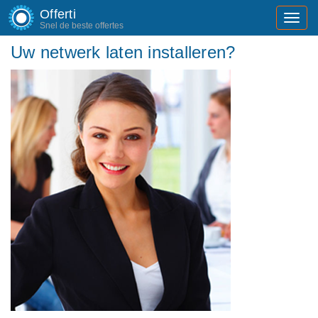
Offerti
Toggl
Snel de beste offertes
navig
Uw netwerk laten installeren?