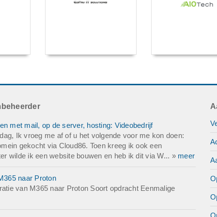
mbeheerder
A
V
met mail, op de server, hosting: Videobedrijf
g, Ik vroeg me af of u het volgende voor me kon doen:
Ad
 domein gekocht via Cloud86. Toen kreeg ik ook een
Later wilde ik een website bouwen en heb ik dit via W... »
meer
A
M365 naar Proton
Op
atie van M365 naar Proton Soort opdracht Eenmalige
O
O