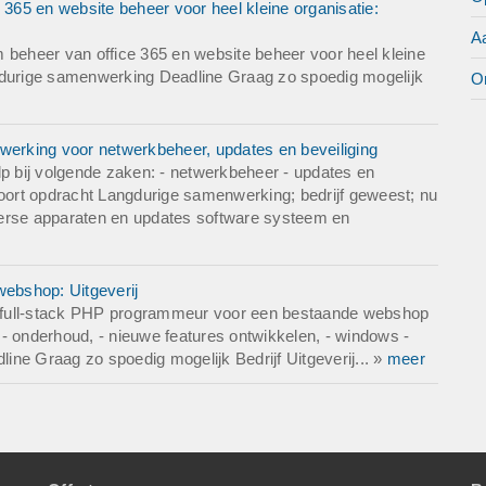
65 en website beheer voor heel kleine organisatie:
A
eheer van office 365 en website beheer voor heel kleine
ngdurige samenwerking Deadline Graag zo spoedig mogelijk
O
erking voor netwerkbeheer, updates en beveiliging
 bij volgende zaken: - netwerkbeheer - updates en
Soort opdracht Langdurige samenwerking; bedrijf geweest; nu
verse apparaten en updates software systeem en
ebshop: Uitgeverij
 full-stack PHP programmeur voor een bestaande webshop
onderhoud, - nieuwe features ontwikkelen, - windows -
ne Graag zo spoedig mogelijk Bedrijf Uitgeverij... »
meer