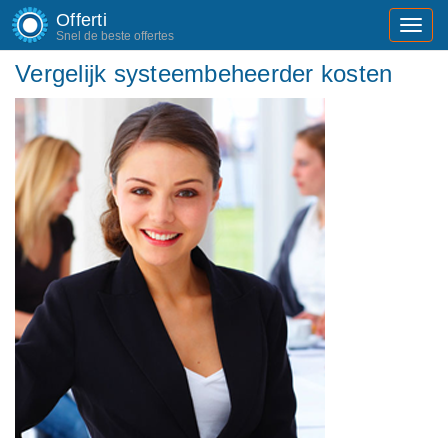
Offerti
Toggl
Snel de beste offertes
navig
Vergelijk systeembeheerder kosten