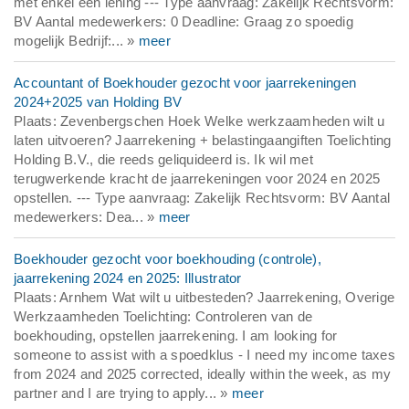
met enkel een lening --- Type aanvraag: Zakelijk Rechtsvorm:
BV Aantal medewerkers: 0 Deadline: Graag zo spoedig
mogelijk Bedrijf:... »
meer
Accountant of Boekhouder gezocht voor jaarrekeningen
2024+2025 van Holding BV
Plaats: Zevenbergschen Hoek Welke werkzaamheden wilt u
laten uitvoeren? Jaarrekening + belastingaangiften Toelichting
Holding B.V., die reeds geliquideerd is. Ik wil met
terugwerkende kracht de jaarrekeningen voor 2024 en 2025
opstellen. --- Type aanvraag: Zakelijk Rechtsvorm: BV Aantal
medewerkers: Dea... »
meer
Boekhouder gezocht voor boekhouding (controle),
jaarrekening 2024 en 2025: Illustrator
Plaats: Arnhem Wat wilt u uitbesteden? Jaarrekening, Overige
Werkzaamheden Toelichting: Controleren van de
boekhouding, opstellen jaarrekening. I am looking for
someone to assist with a spoedklus - I need my income taxes
from 2024 and 2025 corrected, ideally within the week, as my
partner and I are trying to apply... »
meer