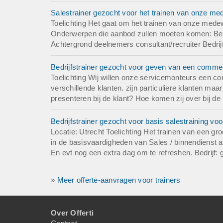
Salestrainer gezocht voor het trainen van onze me
Toelichting Het gaat om het trainen van onze medew
Onderwerpen die aanbod zullen moeten komen: Bel
Achtergrond deelnemers consultant/recruiter Bedrijf
Bedrijfstrainer gezocht voor geven van een commerci
Toelichting Wij willen onze servicemonteurs een co
verschillende klanten. zijn particuliere klanten ma
presenteren bij de klant? Hoe komen zij over bij d
Bedrijfstrainer gezocht voor basis salestraining vo
Locatie: Utrecht Toelichting Het trainen van een g
in de basisvaardigheden van Sales / binnendienst 
En evt nog een extra dag om te refreshen. Bedrijf: g
»
Meer offerte-aanvragen voor trainers
Over Offerti