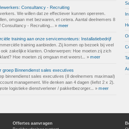
S
dewerkers: Consultancy - Recruiting
erkers. We willen dat ze effectiever kunnen opereren.
In
len, omgaan met bezwaren, et cetera. Aantal deelnemers 8
Ho
 Consultancy - Recruiting... »
meer
O
ële training aan onze servicemonteurs: Installatiebedrijf
mmerciële training aanbieden. Zij komen op bezoek bij veel
Co
ar ook zakelijke klanten. Onderwerpen: Hoe moeten zij zich
e klant? Hoe moeten zij omgaan met weerst... »
meer
T
Aa
or groep Binnendienst sales executives
roep binnendienst sales executives (8 deelnemers maximaal)
account management. We denken aan 4 dagen (liefst 2 x 2).
rote logistieke dienstverlener / pakketbezorger... »
meer
Offertes aanvragen
B