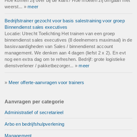
Hoe komen zij over bij de klant? Hoe moeten zij omgaan met
weerst... »
meer
Bedrijfstrainer gezocht voor basis salestraining voor groep
Binnendienst sales executives
Locatie: Utrecht Toelichting Het trainen van een groep
binnendienst sales executives (8 deelnemers maximaal) in de
basisvaardigheden van Sales / binnendienst account
management. We denken aan 4 dagen (liefst 2 x 2). En evt
nog een extra dag om te refreshen. Bedrijf: grote logistieke
dienstverlener / pakketbezorger... »
meer
»
Meer offerte-aanvragen voor trainers
Aanvragen per categorie
Administratief of secretarieel
Arbo en bedrijfshulpverlening
Management