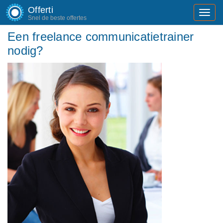
Offerti
Toggl
Snel de beste offertes
navig
Een freelance communicatietrainer
nodig?