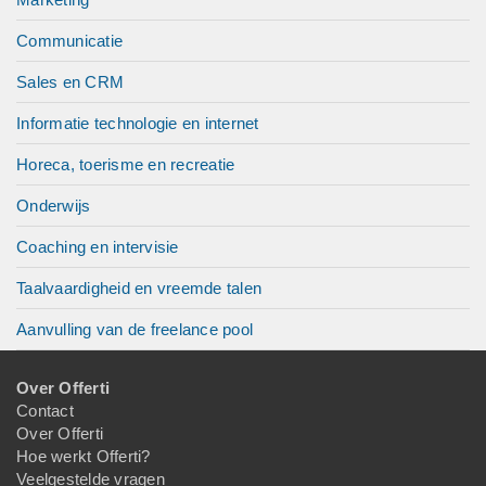
Communicatie
Sales en CRM
Informatie technologie en internet
Horeca, toerisme en recreatie
Onderwijs
Coaching en intervisie
Taalvaardigheid en vreemde talen
Aanvulling van de freelance pool
Over Offerti
Contact
Over Offerti
Hoe werkt Offerti?
Veelgestelde vragen