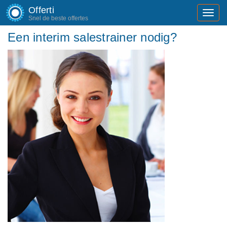
Offerti
Toggl
Snel de beste offertes
navig
Een interim salestrainer nodig?