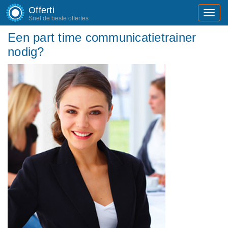
Offerti
Toggl
Snel de beste offertes
navig
Een part time communicatietrainer
nodig?