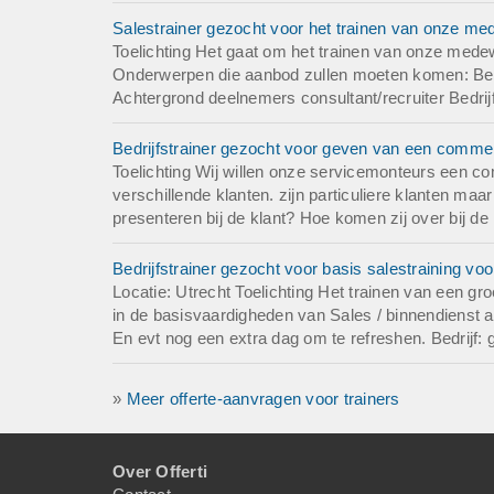
Salestrainer gezocht voor het trainen van onze me
Toelichting Het gaat om het trainen van onze medew
Onderwerpen die aanbod zullen moeten komen: Bel
Achtergrond deelnemers consultant/recruiter Bedrijf
Bedrijfstrainer gezocht voor geven van een commerci
Toelichting Wij willen onze servicemonteurs een co
verschillende klanten. zijn particuliere klanten ma
presenteren bij de klant? Hoe komen zij over bij d
Bedrijfstrainer gezocht voor basis salestraining vo
Locatie: Utrecht Toelichting Het trainen van een g
in de basisvaardigheden van Sales / binnendienst 
En evt nog een extra dag om te refreshen. Bedrijf: g
»
Meer offerte-aanvragen voor trainers
Over Offerti