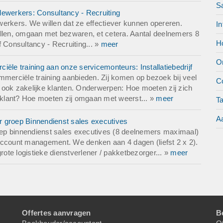
S
dewerkers: Consultancy - Recruiting
erkers. We willen dat ze effectiever kunnen opereren.
In
len, omgaan met bezwaren, et cetera. Aantal deelnemers 8
Ho
 Consultancy - Recruiting... »
meer
O
ële training aan onze servicemonteurs: Installatiebedrijf
mmerciële training aanbieden. Zij komen op bezoek bij veel
Co
ar ook zakelijke klanten. Onderwerpen: Hoe moeten zij zich
e klant? Hoe moeten zij omgaan met weerst... »
meer
T
Aa
or groep Binnendienst sales executives
roep binnendienst sales executives (8 deelnemers maximaal)
account management. We denken aan 4 dagen (liefst 2 x 2).
rote logistieke dienstverlener / pakketbezorger... »
meer
Offertes aanvragen
B