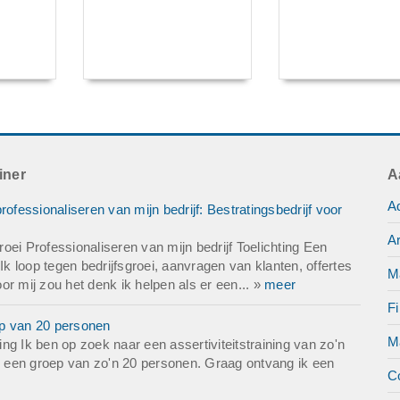
iner
A
Ad
ofessionaliseren van mijn bedrijf: Bestratingsbedrijf voor
Ar
ei Professionaliseren van mijn bedrijf Toelichting Een
Ik loop tegen bedrijfsgroei, aanvragen van klanten, offertes
M
r mij zou het denk ik helpen als er een... »
meer
Fi
oep van 20 personen
M
ting Ik ben op zoek naar een assertiviteitstraining van zo'n
or een groep van zo'n 20 personen. Graag ontvang ik een
C