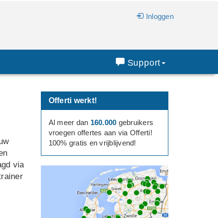
Inloggen
Support
Offerti werkt!
Al meer dan
160.000
gebruikers
vroegen offertes aan via Offerti!
 uw
100% gratis en vrijblijvend!
en
agd via
trainer