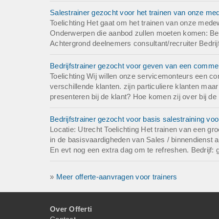
Salestrainer gezocht voor het trainen van onze me
Toelichting Het gaat om het trainen van onze medew
Onderwerpen die aanbod zullen moeten komen: Bel
Achtergrond deelnemers consultant/recruiter Bedrijf
Bedrijfstrainer gezocht voor geven van een commerci
Toelichting Wij willen onze servicemonteurs een co
verschillende klanten. zijn particuliere klanten ma
presenteren bij de klant? Hoe komen zij over bij d
Bedrijfstrainer gezocht voor basis salestraining vo
Locatie: Utrecht Toelichting Het trainen van een g
in de basisvaardigheden van Sales / binnendienst 
En evt nog een extra dag om te refreshen. Bedrijf: g
»
Meer offerte-aanvragen voor trainers
Over Offerti