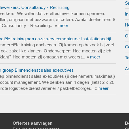
S
dewerkers: Consultancy - Recruiting
erkers. We willen dat ze effectiever kunnen opereren.
In
len, omgaan met bezwaren, et cetera. Aantal deelnemers 8
Ho
 Consultancy - Recruiting... »
meer
O
ële training aan onze servicemonteurs: Installatiebedrijf
mmerciële training aanbieden. Zij komen op bezoek bij veel
Co
ar ook zakelijke klanten. Onderwerpen: Hoe moeten zij zich
e klant? Hoe moeten zij omgaan met weerst... »
meer
T
Aa
or groep Binnendienst sales executives
roep binnendienst sales executives (8 deelnemers maximaal)
account management. We denken aan 4 dagen (liefst 2 x 2).
rote logistieke dienstverlener / pakketbezorger... »
meer
Offertes aanvragen
B