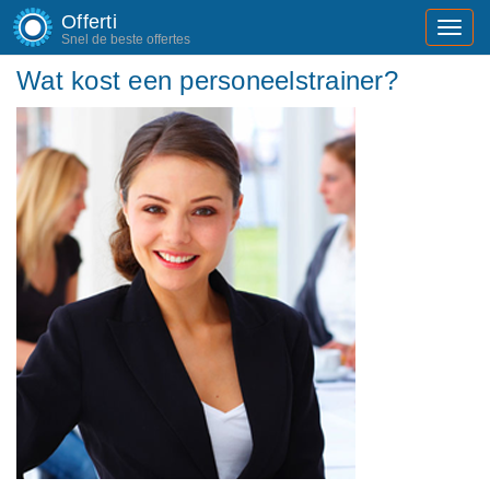
Offerti
Toggl
Snel de beste offertes
navig
Wat kost een personeelstrainer?