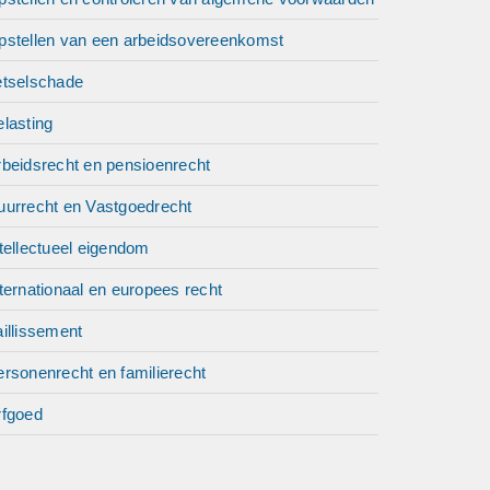
pstellen van een arbeidsovereenkomst
etselschade
lasting
rbeidsrecht en pensioenrecht
uurrecht en Vastgoedrecht
tellectueel eigendom
ternationaal en europees recht
illissement
rsonenrecht en familierecht
rfgoed