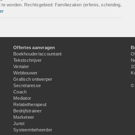
d te worden. Rechtsgebied: Familiezaken (erfenis, scheiding,
er
Offertes aanvragen
B
Boekhouder/accountant
Of
Tekstschrijver
N
Vertaler
1
Webbouwer
K
Grafisch ontwerper
Secretaresse
© 
Coach
Mediator
Relatietherapeut
Bedrijfstrainer
Marketeer
Jurist
Systeembeheerder