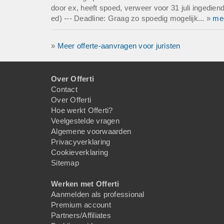
door ex, heeft spoed, verweer voor 31 juli ingedien
ed) --- Deadline: Graag zo spoedig mogelijk... »
me
»
Meer offerte-aanvragen voor juristen
Over Offerti
Contact
Over Offerti
Hoe werkt Offerti?
Veelgestelde vragen
Algemene voorwaarden
Privacyverklaring
Cookieverklaring
Sitemap
Werken met Offerti
Aanmelden als professional
Premium account
Partners/Affiliates