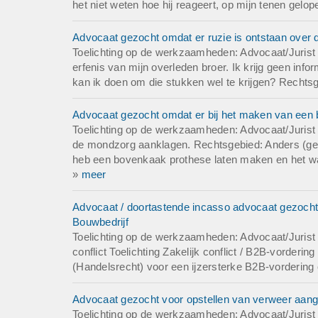
het niet weten hoe hij reageert, op mijn tenen gelope
Advocaat gezocht omdat er ruzie is ontstaan over d
Toelichting op de werkzaamheden: Advocaat/Jurist g
erfenis van mijn overleden broer. Ik krijg geen info
kan ik doen om die stukken wel te krijgen? Rechtsg
Advocaat gezocht omdat er bij het maken van een 
Toelichting op de werkzaamheden: Advocaat/Jurist g
de mondzorg aanklagen. Rechtsgebied: Anders (geef 
heb een bovenkaak prothese laten maken en het was 
»
meer
Advocaat / doortastende incasso advocaat gezocht v
Bouwbedrijf
Toelichting op de werkzaamheden: Advocaat/Jurist 
conflict Toelichting Zakelijk conflict / B2B-vorderi
(Handelsrecht) voor een ijzersterke B2B-vordering 
Advocaat gezocht voor opstellen van verweer aang
Toelichting op de werkzaamheden: Advocaat/Jurist 