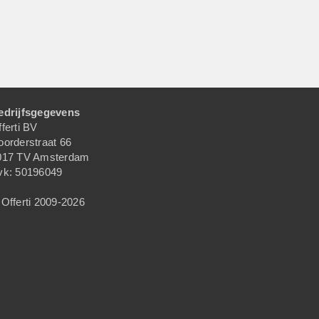
edrijfsgegevens
ferti BV
oorderstraat 66
017 TV Amsterdam
vk: 50196049
Offerti 2009-2026