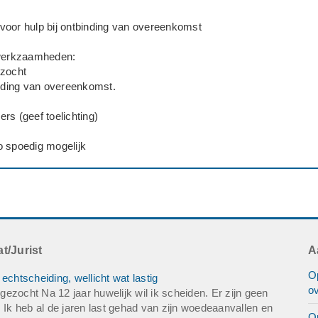
voor hulp bij ontbinding van overeenkomst
 werkzaamheden:
ezocht
inding van overeenkomst.
rs (geef toelichting)
o spoedig mogelijk
t/Jurist
A
Op
echtscheiding, wellicht wat lastig
o
ezocht Na 12 jaar huwelijk wil ik scheiden. Er zijn geen
 Ik heb al de jaren last gehad van zijn woedeaanvallen en
O