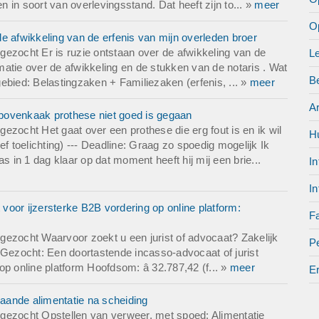
n in soort van overlevingsstand. Dat heeft zijn to... »
meer
O
e afwikkeling van de erfenis van mijn overleden broer
ezocht Er is ruzie ontstaan over de afwikkeling van de
L
rmatie over de afwikkeling en de stukken van de notaris . Wat
Be
ebied: Belastingzaken + Familiezaken (erfenis, ... »
meer
A
bovenkaak prothese niet goed is gegaan
ezocht Het gaat over een prothese die erg fout is en ik wil
H
toelichting) --- Deadline: Graag zo spoedig mogelijk Ik
in 1 dag klaar op dat moment heeft hij mij een brie...
In
In
oor ijzersterke B2B vordering op online platform:
Fa
gezocht Waarvoor zoekt u een jurist of advocaat? Zakelijk
Pe
ng Gezocht: Een doortastende incasso-advocaat of jurist
op online platform Hoofdsom: â 32.787,42 (f... »
meer
E
aande alimentatie na scheiding
gezocht Opstellen van verweer, met spoed: Alimentatie