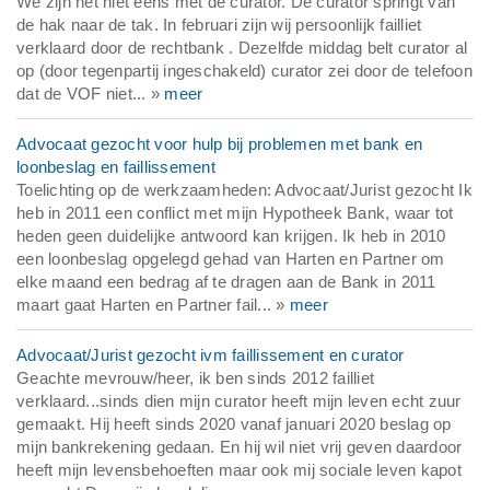
We zijn het niet eens met de curator. De curator springt van
de hak naar de tak. In februari zijn wij persoonlijk failliet
verklaard door de rechtbank . Dezelfde middag belt curator al
op (door tegenpartij ingeschakeld) curator zei door de telefoon
dat de VOF niet... »
meer
Advocaat gezocht voor hulp bij problemen met bank en
loonbeslag en faillissement
Toelichting op de werkzaamheden: Advocaat/Jurist gezocht Ik
heb in 2011 een conflict met mijn Hypotheek Bank, waar tot
heden geen duidelijke antwoord kan krijgen. Ik heb in 2010
een loonbeslag opgelegd gehad van Harten en Partner om
elke maand een bedrag af te dragen aan de Bank in 2011
maart gaat Harten en Partner fail... »
meer
Advocaat/Jurist gezocht ivm faillissement en curator
Geachte mevrouw/heer, ik ben sinds 2012 failliet
verklaard...sinds dien mijn curator heeft mijn leven echt zuur
gemaakt. Hij heeft sinds 2020 vanaf januari 2020 beslag op
mijn bankrekening gedaan. En hij wil niet vrij geven daardoor
heeft mijn levensbehoeften maar ook mij sociale leven kapot