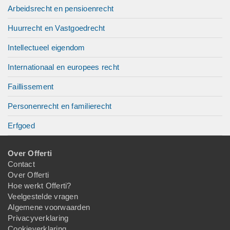
Arbeidsrecht en pensioenrecht
Huurrecht en Vastgoedrecht
Intellectueel eigendom
Internationaal en europees recht
Faillissement
Personenrecht en familierecht
Erfgoed
Over Offerti
Contact
Over Offerti
Hoe werkt Offerti?
Veelgestelde vragen
Algemene voorwaarden
Privacyverklaring
Cookieverklaring