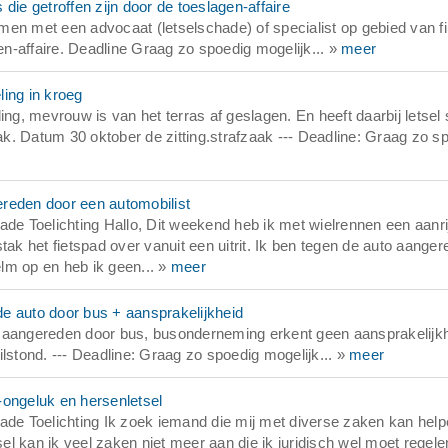
die getroffen zijn door de toeslagen-affaire
komen met een advocaat (letselschade) of specialist op gebied van f
gen-affaire. Deadline Graag zo spoedig mogelijk... »
meer
ing in kroeg
g, mevrouw is van het terras af geslagen. En heeft daarbij letsel
aak. Datum 30 oktober de zitting.strafzaak --- Deadline: Graag zo s
gereden door een automobilist
ade Toelichting Hallo, Dit weekend heb ik met wielrennen een aanri
tak het fietspad over vanuit een uitrit. Ik ben tegen de auto aange
lm op en heb ik geen... »
meer
nde auto door bus + aansprakelijkheid
o aangereden door bus, busonderneming erkent geen aansprakelijk
lstond. --- Deadline: Graag zo spoedig mogelijk... »
meer
-ongeluk en hersenletsel
ade Toelichting Ik zoek iemand die mij met diverse zaken kan help
l kan ik veel zaken niet meer aan die ik juridisch wel moet regel