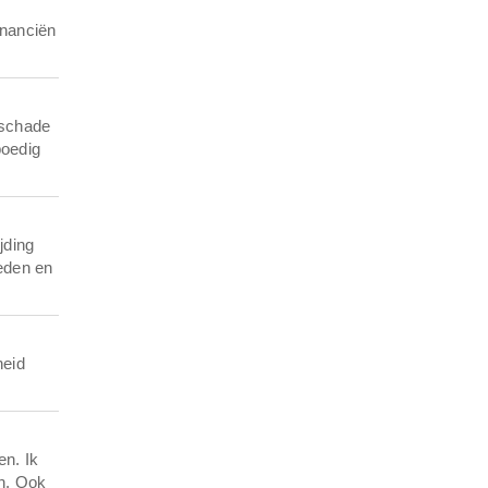
inanciën
 schade
poedig
jding
reden en
heid
en. Ik
en. Ook