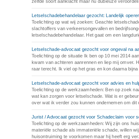
zelfde soort aanklacht maar nu dubieuze veroordelin
Letselschadebehandelaar gezocht: Landelijk opere
Toelichting op wat wij zoeken: Geachte letselschade
slachtoffers van verkeersongevallen en bedrijfsong
letselschadebehandelaar. Het gaat om een langduri
Letselschade-advocaat gezocht voor ongeval na aa
Toelichting op de situatie Ik ben op 10 mei 2014 a
kwam van achteren aanrennen en liep mij omver. Hij 
raar terecht. Ik viel op het gras en kon daarna bijna 
Letselschade-advocaat gezocht voor advies en hulp 
Toelichting op de werkzaamheden: Ben op zoek naar 
wat kan zorgen voor letselschade. Wat is er gebeu
over wat ik verder zou kunnen ondernemen om dit ui
Jurist / Advocaat gezocht voor Schadeclaim voor s
Toelichting op de werkzaamheden: Wij zijn ons huis 
materiële schade als immateriële schade, willen wi
huisontruiming te voorkomen maar hij heeft erg verz