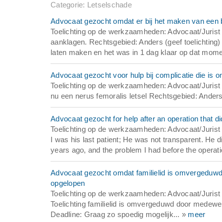
Categorie: Letselschade
Advocaat gezocht omdat er bij het maken van een 
Toelichting op de werkzaamheden: Advocaat/Jurist g
aanklagen. Rechtsgebied: Anders (geef toelichting
laten maken en het was in 1 dag klaar op dat moment
Advocaat gezocht voor hulp bij complicatie die is 
Toelichting op de werkzaamheden: Advocaat/Jurist
nu een nerus femoralis letsel Rechtsgebied: Anders 
Advocaat gezocht for help after an operation that di
Toelichting op de werkzaamheden: Advocaat/Jurist g
I was his last patient; He was not transparent. He di
years ago, and the problem I had before the operat
Advocaat gezocht omdat familielid is omvergeduwd
opgelopen
Toelichting op de werkzaamheden: Advocaat/Jurist 
Toelichting familielid is omvergeduwd door medewer
Deadline: Graag zo spoedig mogelijk... »
meer