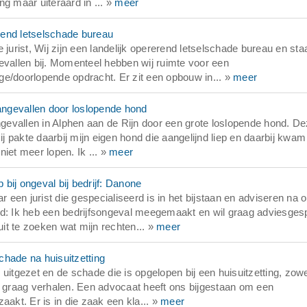
g maar uiteraard in ... »
meer
rend letselschade bureau
 jurist, Wij zijn een landelijk opererend letselschade bureau en sta
evallen bij. Momenteel hebben wij ruimte voor een
ge/doorlopende opdracht. Er zit een opbouw in... »
meer
ngevallen door loslopende hond
angevallen in Alphen aan de Rijn door een grote loslopende hond. D
pakte daarbij mijn eigen hond die aangelijnd liep en daarbij kwam 
niet meer lopen. Ik ... »
meer
bij ongeval bij bedrijf: Danone
een jurist die gespecialiseerd is in het bijstaan en adviseren na 
rd: Ik heb een bedrijfsongeval meegemaakt en wil graag adviesges
t te zoeken wat mijn rechten... »
meer
chade na huisuitzetting
uitgezet en de schade die is opgelopen bij een huisuitzetting, zow
j graag verhalen. Een advocaat heeft ons bijgestaan om een
aakt. Er is in die zaak een kla... »
meer