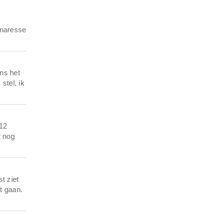
enaresse
ens het
stel, ik
 12
t nog
t ziet
t gaan.