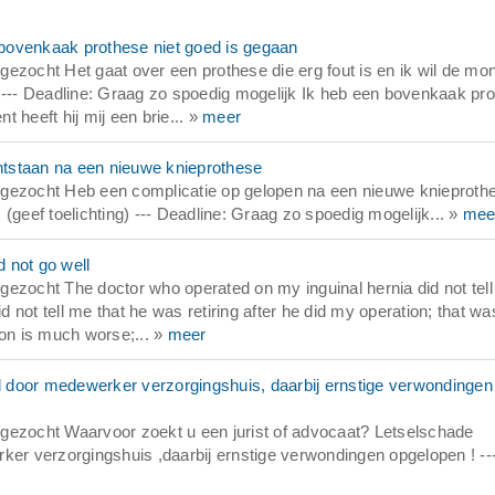
bovenkaak prothese niet goed is gegaan
ezocht Het gaat over een prothese die erg fout is en ik wil de mo
) --- Deadline: Graag zo spoedig mogelijk Ik heb een bovenkaak pr
 heeft hij mij een brie... »
meer
ontstaan na een nieuwe knieprothese
 gezocht Heb een complicatie op gelopen na een nieuwe knieproth
(geef toelichting) --- Deadline: Graag zo spoedig mogelijk... »
mee
d not go well
ezocht The doctor who operated on my inguinal hernia did not tell
d not tell me that he was retiring after he did my operation; that wa
ion is much worse;... »
meer
 door medewerker verzorgingshuis, daarbij ernstige verwondingen
gezocht Waarvoor zoekt u een jurist of advocaat? Letselschade
ker verzorgingshuis ,daarbij ernstige verwondingen opgelopen ! --