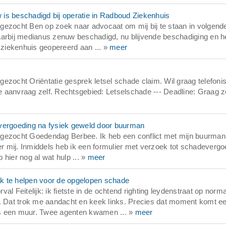
is beschadigd bij operatie in Radboud Ziekenhuis
gezocht Ben op zoek naar advocaat om mij bij te staan in volgend
 daarbij medianus zenuw beschadigd, nu blijvende beschadiging en h
ziekenhuis geopereerd aan ... »
meer
ezocht Oriëntatie gesprek letsel schade claim. Wil graag telefoni
ze aanvraag zelf. Rechtsgebied: Letselschade --- Deadline: Graag z
evergoeding na fysiek geweld door buurman
 gezocht Goedendag Berbee. Ik heb een conflict met mijn buurma
er mij. Inmiddels heb ik een formulier met verzoek tot schadevergo
b hier nog al wat hulp ... »
meer
k te helpen voor de opgelopen schade
l Feitelijk: ik fietste in de ochtend righting leydenstraat op norm
n. Dat trok me aandacht en keek links. Precies dat moment komt e
als een muur. Twee agenten kwamen ... »
meer