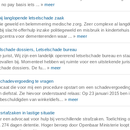
no pay basis iets ... »
meer
bij langlopende letselschade zaak
politie geweld en belemmering medische zorg. Zeer complexe al lang
j slacht-offerhulp inzake politiegeweld en misbruik in kindertehuis
centra voor dementerenden waar ... »
meer
selschade dossiers, Letselschade bureau
 jurist, Wij zijn een landelijk opererend letselschade bureau en sta
vallen bij. Momenteel hebben wij ruimte voor een uitstekende juris
chade dossiers. De fu... »
meer
schadevergoeding te vragen
caat die voor mij een procedure opstart om een schadevergoeding
 diefstal. Zie hievoor onderstaand relaas: Op 23 januari 2015 ben i
 beschuldigden van winkeldiefs... »
meer
rtafzaken in lastige situatie
en advocaat voor hulp bij verschillende strafzaken. Toelichting o
na 274 dagen detentie. Hoger beroep door Openbaar Ministerie loopt