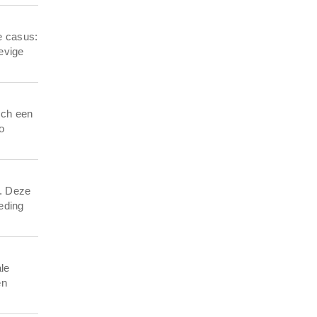
e casus:
evige
sch een
o
n. Deze
eding
ale
en