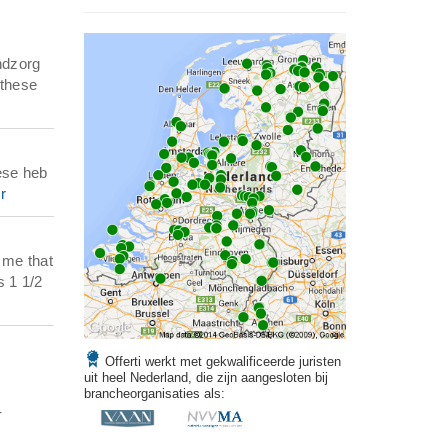
ndzorg
othese
ese heb
r
 me that
s 1 1/2
Offerti werkt met gekwalificeerde juristen
uit heel Nederland, die zijn aangesloten bij
brancheorganisaties als:
-