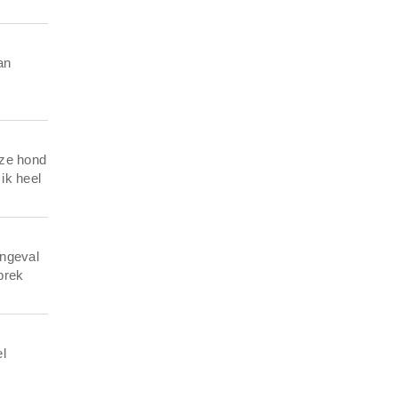
an
eze hond
ik heel
ongeval
prek
el