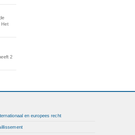
nde
. Het
heeft 2
ternationaal en europees recht
illissement