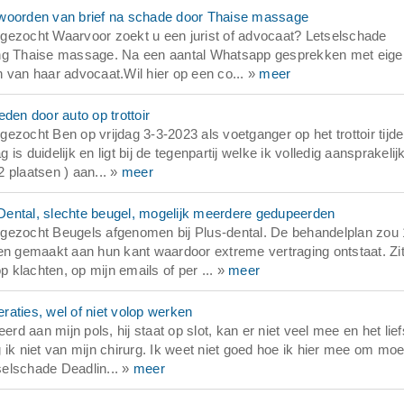
twoorden van brief na schade door Thaise massage
gezocht Waarvoor zoekt u een jurist of advocaat? Letselschade
ling Thaise massage. Na een aantal Whatsapp gesprekken met eig
 van haar advocaat.Wil hier op een co... »
meer
den door auto op trottoir
ezocht Ben op vrijdag 3-3-2023 als voetganger op het trottoir tijd
 duidelijk en ligt bij de tegenpartij welke ik volledig aansprakelijk 
 plaatsen ) aan... »
meer
Dental, slechte beugel, mogelijk meerdere gedupeerden
 gezocht Beugels afgenomen bij Plus-dental. De behandelplan zou
ten gemaakt aan hun kant waardoor extreme vertraging ontstaat. Zi
p klachten, op mijn emails of per ... »
meer
aties, wel of niet volop werken
 aan mijn pols, hij staat op slot, kan er niet veel mee en het liefs
ik niet van mijn chirurg. Ik weet niet goed hoe ik hier mee om moe
elschade Deadlin... »
meer