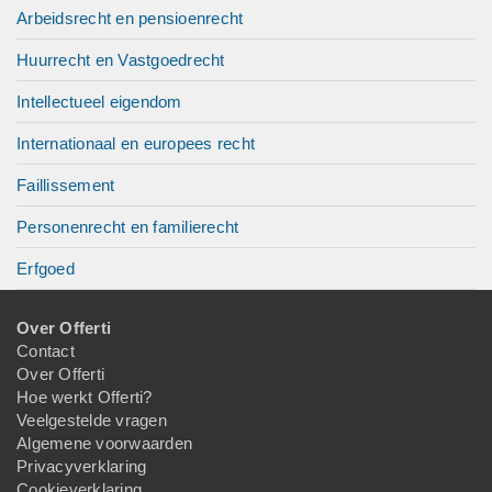
Arbeidsrecht en pensioenrecht
Huurrecht en Vastgoedrecht
Intellectueel eigendom
Internationaal en europees recht
Faillissement
Personenrecht en familierecht
Erfgoed
Over Offerti
Contact
Over Offerti
Hoe werkt Offerti?
Veelgestelde vragen
Algemene voorwaarden
Privacyverklaring
Cookieverklaring