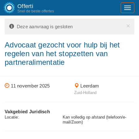
Offerti
Toggl
Snel de beste offertes
navig
×
Deze aanvraag is gesloten
Advocaat gezocht voor hulp bij het
regelen van het stopzetten van
partneralimentatie
11 november 2025
Leerdam
Zuid-Holland
Vakgebied Juridisch
Locatie:
Kan volledig op afstand (telefoon/e-
mail/Zoom)