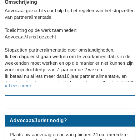
Omschrijving
Advocaat gezocht voor hulp bij het regelen van het stopzetten
van partneralimentatie
Toelichting op de werkzaamheden:
Advocaat/Jurist gezocht
Stopzetten partneralimentatie door omstandigheden.
Ik ben dagdienst gaan werken om te voorkomen dat ik in de
weekenden moet werken en op die manier er niet kunnen zijn
voor mijn dochtertje van 7 jaar om de 2 weken.
Ik betaal nu al iets meer dan10 jaar partner alimentatie, en
doordat mijn ploegentoeslag is komen te vervallen heb ik 500
» Lees meer
euro netto minder te besteden. Volgens mij heeft mijn ex nu
lang genoeg de tijd gehad om alles voor zichzelf te regelen. Ik
betaal op het moment 1086 euro partner alimentatie per
maand.
Advocaat/Jurist nodig?
Rechtsgebied: Familiezaken (erfenis, scheiding, ed)
---
Plaats uw aanvraag en ontvang binnen 24 uur meerdere
Deadline: Graag zo spoedig mogelijk