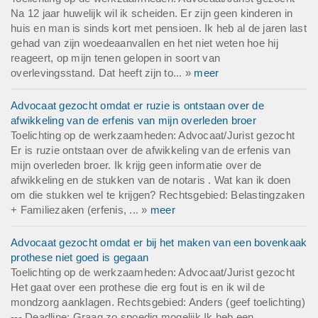
Na 12 jaar huwelijk wil ik scheiden. Er zijn geen kinderen in
huis en man is sinds kort met pensioen. Ik heb al de jaren last
gehad van zijn woedeaanvallen en het niet weten hoe hij
reageert, op mijn tenen gelopen in soort van
overlevingsstand. Dat heeft zijn to... »
meer
Advocaat gezocht omdat er ruzie is ontstaan over de
afwikkeling van de erfenis van mijn overleden broer
Toelichting op de werkzaamheden: Advocaat/Jurist gezocht
Er is ruzie ontstaan over de afwikkeling van de erfenis van
mijn overleden broer. Ik krijg geen informatie over de
afwikkeling en de stukken van de notaris . Wat kan ik doen
om die stukken wel te krijgen? Rechtsgebied: Belastingzaken
+ Familiezaken (erfenis, ... »
meer
Advocaat gezocht omdat er bij het maken van een bovenkaak
prothese niet goed is gegaan
Toelichting op de werkzaamheden: Advocaat/Jurist gezocht
Het gaat over een prothese die erg fout is en ik wil de
mondzorg aanklagen. Rechtsgebied: Anders (geef toelichting)
--- Deadline: Graag zo spoedig mogelijk Ik heb een