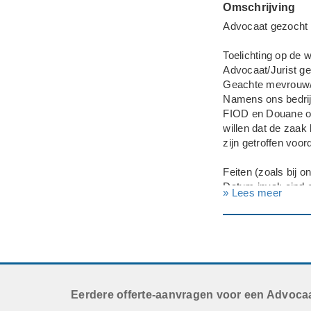
Omschrijving
Advocaat gezocht n
Toelichting op de
Advocaat/Jurist g
Geachte mevrouw/
Namens ons bedrijf
FIOD en Douane op 
willen dat de zaak
zijn getroffen voo
Feiten (zoals bij 
Datum inval: eind 
» Lees meer
Instanties: FIOD /
Verdachtmaking: st
Personen aanwezig 
bezocht tegelijkerti
Inbeslagname / bew
In totaal zijn er 2
Hiervan zijn 16 o
Eerdere offerte-aanvragen voor een Advocaa
Daarnaast zijn cir