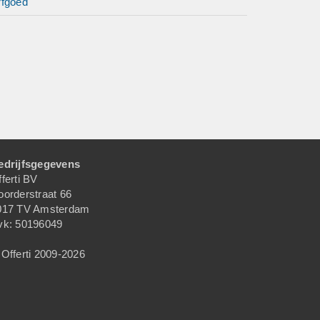
en na
rfgoed
f er een
vens
dmaken
ten,
edrijfsgegevens
ferti BV
ootsende
oorderstraat 66
017 TV Amsterdam
ouding,
vk: 50196049
ken?
Offerti 2009-2026