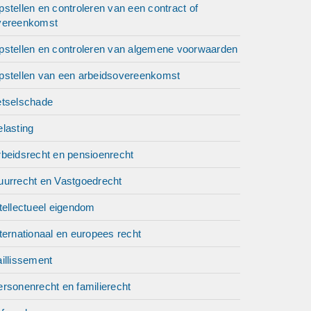
sen ons
stellen en controleren van een contract of
vereenkomst
pstellen en controleren van algemene voorwaarden
n als
pstellen van een arbeidsovereenkomst
ingen
etselschade
isueel
de Ovj.
lasting
rbeidsrecht en pensioenrecht
nt
uurrecht en Vastgoedrecht
d, zodat
tellectueel eigendom
nd bij
ternationaal en europees recht
eslag,
illissement
rsonenrecht en familierecht