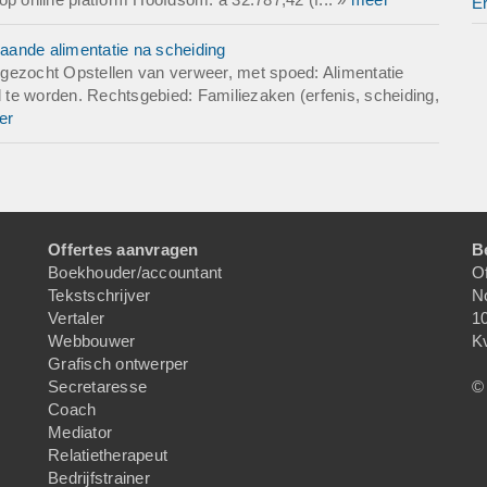
w beschikbaarheid voor een telefonisch overleg binnen 10 werkdag
E
brief, of anders uiterlijk vóórdat enig verhoor plaatsvindt.
aande alimentatie na scheiding
eid
gezocht Opstellen van verweer, met spoed: Alimentatie
hriftelijk te bevestigen of uw kantoor de zaak kan behandelen en o
d te worden. Rechtsgebied: Familiezaken (erfenis, scheiding,
ar is die ons binnen de gevraagde termijn kan bijstaan. Graag te
er
appen u direct onderneemt en wat wij onmiddellijk moeten geree
 / aandachtspunten
cedurele stappen adviseert uw kantoor (bijv. bevoegdheden betwis
Offertes aanvragen
B
 proces-verbaal, verzoek tot teruggave onder voorwaarden)?
Boekhouder/accountant
Of
r ervaring met FIOD/Douane-zaken en met geschillen omtrent nab
Tekstschrijver
N
uto onderdelen (merkrecht/handelspraktijken)?
Vertaler
1
 risicos voor onze bedrijfsvoering aangeven (bijv. vervolging, aanh
Webbouwer
K
erstoring handelsrelaties) en uw aanpak om deze risico's te beper
Grafisch ontwerper
Secretaresse
© 
enten (voor verzending op verzoek)
Coach
wij (per e-mail of via een beveiligde upload) de volgende stukken
Mediator
Relatietherapeut
inventarislijst van inbeslagname (indien in ons bezit);
Bedrijfstrainer
wiste auto onderdelen;