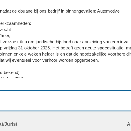
adat de douane bij ons bedrijf in binnengevallen: Automotive
 werkzaamheden:
ezocht
heer,
 verzoek ik u om juridische bijstand naar aanleiding van een inval
vrijdag 31 oktober 2025. Het betreft geen acute spoedsituatie, ma
 binnen enkele weken helder is en dat de noodzakelijke voorbereid
rdat wij eventueel voor verhoor worden opgeroepen.
ons bekend)
oktober 2025.
 Douane.
rafrechtelijke verdenking ingevolge artikel 337.
bij inval: meerdere collega's. Onze boekhoudster en expediteur z
jd.
aring (voor zover bij ons vastgelegd):
4 auto onderdelen aangetroffen.
nderdelen meegenomen voor nader onderzoek.
t/Jurist
A
ca 77 auto onderdelen in bewaring gesteld (sommige sets incomplee