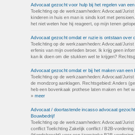
Tevens is e-mailc
Advocaat gezocht voor hulp bij het regelen van een 
en de expediteur.
Toelichting op de werkzaamheden: Advocaat/Jurist g
Verklaring van onz
kinderen in huis en man is sinds kort met pensioen.
Wij zijn ons niet b
het niet weten hoe hij reageert, op mijn tenen gelope
originele producte
onderdelen.
Advocaat gezocht omdat er ruzie is ontstaan over d
Wij adverteren nie
Toelichting op de werkzaamheden: Advocaat/Jurist g
volgen de informat
erfenis van mijn overleden broer. Ik krijg geen info
op originele modell
kan ik doen om die stukken wel te krijgen? Rechtsg
Gevraagde dienstv
Advocaat gezocht omdat er bij het maken van een 
Wij verzoeken uw 
Toelichting op de werkzaamheden: Advocaat/Jurist g
bijstaan. Graag da
de mondzorg aanklagen. Rechtsgebied: Anders (geef 
wij adequaat kunn
heb een bovenkaak prothese laten maken en het was 
Aanstelling van ee
»
meer
Omschrijving van d
verhoor, verzoek t
Advocaat / doortastende incasso advocaat gezocht v
communicatie met 
Bouwbedrijf
Indicatie van koste
Toelichting op de werkzaamheden: Advocaat/Jurist 
spoedeisende werk
conflict Toelichting Zakelijk conflict / B2B-vorderi
Overzicht van docu
(Handelsrecht) voor een ijzersterke B2B-vordering 