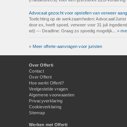
Bevestiging van u
ontvangst van deze 
Advocaat gezocht voor opstellen van verweer aang
Termijn en paraath
Toelichting op de werkzaamheden: Advocaat/Jurist 
Wij verzoeken u sc
door ex, heeft spoed, verweer voor 31 juli ingedien
advocaat beschikba
ed) --- Deadline: Graag zo spoedig mogelijk... »
me
aangeven welke st
of veiligstellen.
»
Meer offerte-aanvragen voor juristen
Specifieke vragen
- Welke eerste pro
Over Offerti
verzoek tot inzage
Contact
- Heeft uw kantoo
Over Offerti
of vergelijkende a
Hoe werkt Offerti?
- Kunt u de directe
Veelgestelde vragen
reputatieschade, v
Algemene voorwaarden
Privacyverklaring
Beschikbare docum
Cookieverklaring
Op verzoek kunnen 
Sitemap
aanleveren:
- Proces-verbaal / 
Werken met Offerti
- Fotos van de bet