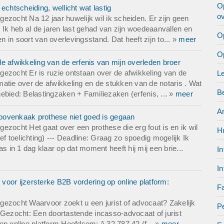
orrespondentie meegenomen tussen ons en een leverancier en tus
Op
echtscheiding, wellicht wat lastig
o
ezocht Na 12 jaar huwelijk wil ik scheiden. Er zijn geen
e zijde:
 Ik heb al de jaren last gehad van zijn woedeaanvallen en
O
ewust van opzettelijke inbreuk; wij verkopen geen replica onderdele
n in soort van overlevingsstand. Dat heeft zijn to... »
meer
n. Ons assortiment omvat meer dan 140.000 verschillende auto
O
e afwikkeling van de erfenis van mijn overleden broer
t dat het om originele merkmaterialen gaat; onze productomschrijv
ezocht Er is ruzie ontstaan over de afwikkeling van de
L
ie van onze leveranciers. Tevens leveren wij auto onderdelen die v
rmatie over de afwikkeling en de stukken van de notaris . Wat
en kunnen lijken. Dit is tevens direct aangegeven bij de inval naar 
Be
ebied: Belastingzaken + Familiezaken (erfenis, ... »
meer
erlening (gewenste termijn: binnen enkele weken)
A
bovenkaak prothese niet goed is gegaan
kantoor ons te informeren of en onder welke voorwaarden u ons ku
ezocht Het gaat over een prothese die erg fout is en ik wil
H
t de volgende punten binnen enkele weken zijn voorbereid of geree
toelichting) --- Deadline: Graag zo spoedig mogelijk Ik
en handelen voordat wij mogelijk voor verhoor worden opgeroepen:
in 1 dag klaar op dat moment heeft hij mij een brie...
In
n advocaat die ons vertegenwoordigt en bijstaat;
e reikwijdte van de bijstand (o.a. contact met FIOD/Douane, bijsta
In
ot inzage proces-verbaal, verzoek tot teruggave of opheffing van b
oor ijzersterke B2B vordering op online platform:
leveranciers/expediteurs, eventueel PR-advies);
Fa
n en tariefstructuur (uurtarief, eventuele vaste bedragen voor
gezocht Waarvoor zoekt u een jurist of advocaat? Zakelijk
zaamheden, kostenraming eerste fase);
Pe
ng Gezocht: Een doortastende incasso-advocaat of jurist
menten en gegevens die u direct nodig heeft om te starten;
op online platform Hoofdsom: â 32.787,42 (f... »
meer