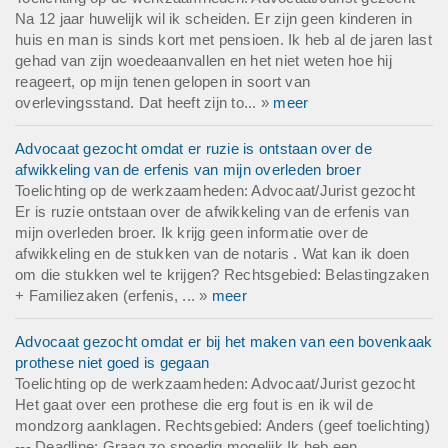
Na 12 jaar huwelijk wil ik scheiden. Er zijn geen kinderen in
huis en man is sinds kort met pensioen. Ik heb al de jaren last
gehad van zijn woedeaanvallen en het niet weten hoe hij
reageert, op mijn tenen gelopen in soort van
overlevingsstand. Dat heeft zijn to... »
meer
Advocaat gezocht omdat er ruzie is ontstaan over de
afwikkeling van de erfenis van mijn overleden broer
Toelichting op de werkzaamheden: Advocaat/Jurist gezocht
Er is ruzie ontstaan over de afwikkeling van de erfenis van
mijn overleden broer. Ik krijg geen informatie over de
afwikkeling en de stukken van de notaris . Wat kan ik doen
om die stukken wel te krijgen? Rechtsgebied: Belastingzaken
+ Familiezaken (erfenis, ... »
meer
Advocaat gezocht omdat er bij het maken van een bovenkaak
prothese niet goed is gegaan
Toelichting op de werkzaamheden: Advocaat/Jurist gezocht
Het gaat over een prothese die erg fout is en ik wil de
mondzorg aanklagen. Rechtsgebied: Anders (geef toelichting)
--- Deadline: Graag zo spoedig mogelijk Ik heb een