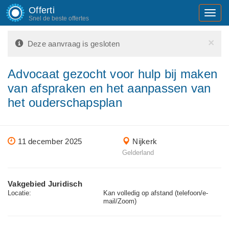
Offerti
Toggl
Snel de beste offertes
navig
×
Deze aanvraag is gesloten
Advocaat gezocht voor hulp bij maken
van afspraken en het aanpassen van
het ouderschapsplan
11 december 2025
Nijkerk
Gelderland
Vakgebied Juridisch
Locatie:
Kan volledig op afstand (telefoon/e-
mail/Zoom)