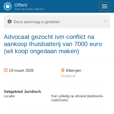
Offerti
Toggl
Snel de beste offertes
navig
×
Deze aanvraag is gesloten
Advocaat gezocht ivm conflict na
aankoop thuisbatterij van 7000 euro
(wil koop ongedaan maken)
18 maart 2026
Albergen
Overijssel
Vakgebied Juridisch
Locatie:
Kan volledig op afstand (telefoon/e-
mail/Zoom)