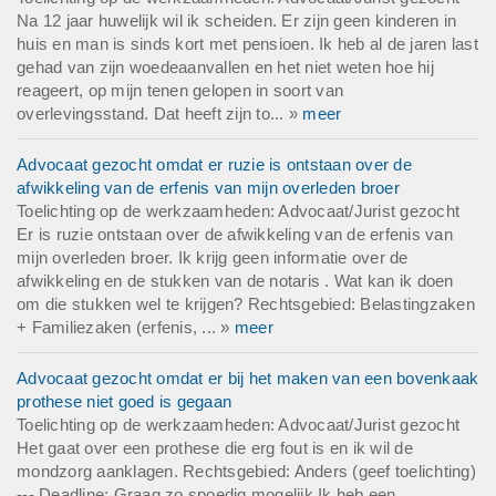
Na 12 jaar huwelijk wil ik scheiden. Er zijn geen kinderen in
huis en man is sinds kort met pensioen. Ik heb al de jaren last
gehad van zijn woedeaanvallen en het niet weten hoe hij
reageert, op mijn tenen gelopen in soort van
overlevingsstand. Dat heeft zijn to... »
meer
Advocaat gezocht omdat er ruzie is ontstaan over de
afwikkeling van de erfenis van mijn overleden broer
Toelichting op de werkzaamheden: Advocaat/Jurist gezocht
Er is ruzie ontstaan over de afwikkeling van de erfenis van
mijn overleden broer. Ik krijg geen informatie over de
afwikkeling en de stukken van de notaris . Wat kan ik doen
om die stukken wel te krijgen? Rechtsgebied: Belastingzaken
+ Familiezaken (erfenis, ... »
meer
Advocaat gezocht omdat er bij het maken van een bovenkaak
prothese niet goed is gegaan
Toelichting op de werkzaamheden: Advocaat/Jurist gezocht
Het gaat over een prothese die erg fout is en ik wil de
mondzorg aanklagen. Rechtsgebied: Anders (geef toelichting)
--- Deadline: Graag zo spoedig mogelijk Ik heb een