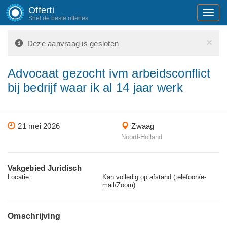
Offerti
Toggl
Snel de beste offertes
navig
×
Deze aanvraag is gesloten
Advocaat gezocht ivm arbeidsconflict
bij bedrijf waar ik al 14 jaar werk
21 mei 2026
Zwaag
Noord-Holland
Vakgebied Juridisch
Locatie:
Kan volledig op afstand (telefoon/e-
mail/Zoom)
Omschrijving