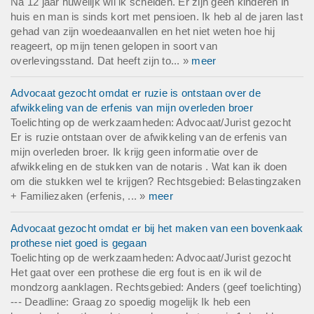
Na 12 jaar huwelijk wil ik scheiden. Er zijn geen kinderen in
Voor zowel onze cliënt als ons kantoor zijn persoonlijk
huis en man is sinds kort met pensioen. Ik heb al de jaren last
contact, korte lijnen en een goede klik belangrijk. Om die
gehad van zijn woedeaanvallen en het niet weten hoe hij
reden maken wij graag kennis om te bespreken of er een
reageert, op mijn tenen gelopen in soort van
prettige en effectieve samenwerking mogelijk is.
overlevingsstand. Dat heeft zijn to... »
meer
---
Deadline: Graag zo spoedig mogelijk
Advocaat gezocht omdat er ruzie is ontstaan over de
afwikkeling van de erfenis van mijn overleden broer
Toelichting op de werkzaamheden: Advocaat/Jurist gezocht
Er is ruzie ontstaan over de afwikkeling van de erfenis van
mijn overleden broer. Ik krijg geen informatie over de
afwikkeling en de stukken van de notaris . Wat kan ik doen
om die stukken wel te krijgen? Rechtsgebied: Belastingzaken
+ Familiezaken (erfenis, ... »
meer
Advocaat gezocht omdat er bij het maken van een bovenkaak
prothese niet goed is gegaan
Toelichting op de werkzaamheden: Advocaat/Jurist gezocht
Het gaat over een prothese die erg fout is en ik wil de
mondzorg aanklagen. Rechtsgebied: Anders (geef toelichting)
--- Deadline: Graag zo spoedig mogelijk Ik heb een