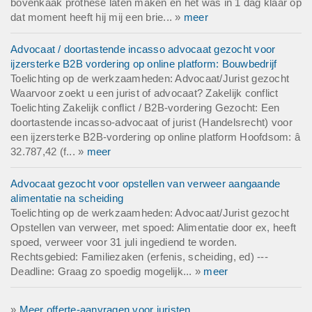
bovenkaak prothese laten maken en het was in 1 dag klaar op
dat moment heeft hij mij een brie... »
meer
Advocaat / doortastende incasso advocaat gezocht voor
ijzersterke B2B vordering op online platform: Bouwbedrijf
Toelichting op de werkzaamheden: Advocaat/Jurist gezocht
Waarvoor zoekt u een jurist of advocaat? Zakelijk conflict
Toelichting Zakelijk conflict / B2B-vordering Gezocht: Een
doortastende incasso-advocaat of jurist (Handelsrecht) voor
een ijzersterke B2B-vordering op online platform Hoofdsom: â
32.787,42 (f... »
meer
Advocaat gezocht voor opstellen van verweer aangaande
alimentatie na scheiding
Toelichting op de werkzaamheden: Advocaat/Jurist gezocht
Opstellen van verweer, met spoed: Alimentatie door ex, heeft
spoed, verweer voor 31 juli ingediend te worden.
Rechtsgebied: Familiezaken (erfenis, scheiding, ed) ---
Deadline: Graag zo spoedig mogelijk... »
meer
»
Meer offerte-aanvragen voor juristen