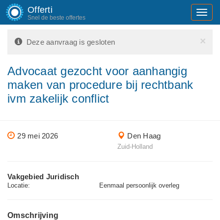
Offerti
Toggl
Snel de beste offertes
navig
×
Deze aanvraag is gesloten
Advocaat gezocht voor aanhangig
maken van procedure bij rechtbank
ivm zakelijk conflict
29 mei 2026
Den Haag
Zuid-Holland
Vakgebied Juridisch
Locatie:
Eenmaal persoonlijk overleg
Omschrijving