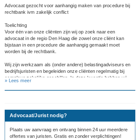
Advocaat gezocht voor aanhangig maken van procedure bij
rechtbank ivm zakelijk conflict
Toelichting
Voor één van onze cliënten zijn wij op zoek naar een
advocaat in de regio Den Haag die zowel onze cliënt kan
bijstaan in een procedure die aanhangig gemaakt moet
worden bij de rechtbank.
Wij zijn werkzaam als (onder andere) belastingadviseurs en
bedrijfsjuristen en begeleiden onze cliënten regelmatig bij
complexe zakelijke geschillen. In deze kwestie hebben wij
» Lees meer
namens cliënt een vennootschap onder firma (VOF) al het
volledige voorbereidende traject verzorgd.
De zaak ziet onder meer op onbetaalde facturen en de
beëindiging van een samenwerking. Het financiële belang
Advocaat/Jurist nodig?
bedraagt naar verwachting tussen de € 40.000 en € 65.000.
Namens cliënt hebben wij de wederpartij al formeel in gebreke
Plaats uw aanvraag en ontvang binnen 24 uur meerdere
gesteld en meerdere malen geprobeerd om tot een minnelijke
offertes van juristen. Gratis en zonder verplichtingen!
regeling te komen. Op 8 mei jl. hebben wij de gemachtigde