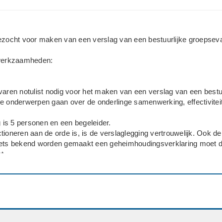
ezocht voor maken van een verslag van een bestuurlijke groepseva
 werkzaamheden:
varen notulist nodig voor het maken van een verslag van een bestuu
e onderwerpen gaan over de onderlinge samenwerking, effectivitei
is 5 personen en een begeleider.
tioneren aan de orde is, is de verslaglegging vertrouwelijk. Ook de
iets bekend worden gemaakt een geheimhoudingsverklaring moet 
t.
n vereiste alsmede minimaal HBO+/ WO achtergrond.
:
dt plaats in de omgeving van Zeist.
r bekend gemaakt.
rt om 09.30 uur en eindigt om 12.30 uur