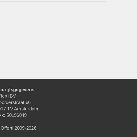
edrijfsgegevens
ferti BV
oorderstraat 66
017 TV Amsterdam
vk: 50196049
Offerti 2009-2026