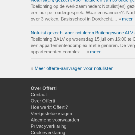
Toelichting op de werkzaamheden: Notulist(en) ge
een uur per oudergesprek. Waar en wanneer?: Nade
over 3 weken. Basisschool in Dordrecht.... »
meer
Notulist gezocht voor notuleren Buitengewone ALV o
Toelichting BALV op woensdag 15 juli om 16:00 t
een appartementencomplex met eigenaren. De verg
appartementen complex.... »
meer
»
Meer offerte-aanvragen voor notulisten
Over Offerti
Contact
Over Offerti
Hoe werkt Offerti?
Veelgestelde vragen
Algemene voorwaarden
Privacyverklaring
Cookieverklaring