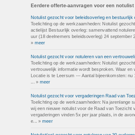
---
Eerdere offerte-aanvragen voor een notulist
Aantal bijeenkomst
Datum van de bije
Notulist gezocht voor beleidsoverleg en bestuurlij
Locatie van de bij
Toelichting op de werkzaamheden: Notulist gezocht
Soort bijeenkomst:
actielijst Bestuurlijk overleg: samenvattend notul
uur (18 deelnemers beleidsoverleg) 24 september 20
»
meer
Notulist gezocht voor notuleren van een vertrouweli
Toelichting op de werkzaamheden: Notulist gezoch
vertrouwelijk informatie wordt besproken. Waar en 
Locatie is te Leersum --- Aantal bijeenkomsten: nu 
... »
meer
Notulist gezocht voor vergaderingen Raad van Toezi
Toelichting op de werkzaamheden: Na jarenlange s
wij een nieuwe notulist voor de Raad van Toezicht 
vergaderingen vinden 5x per jaar plaats, in de avon
e... »
meer
Notulist(en) gezocht voor notuleren van 30 ouderg