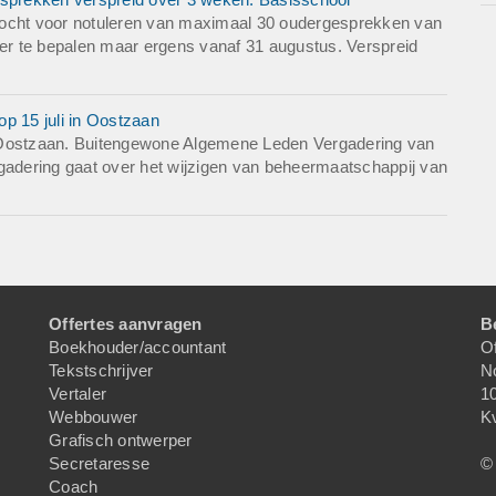
zocht voor notuleren van maximaal 30 oudergesprekken van
r te bepalen maar ergens vanaf 31 augustus. Verspreid
p 15 juli in Oostzaan
e Oostzaan. Buitengewone Algemene Leden Vergadering van
adering gaat over het wijzigen van beheermaatschappij van
Offertes aanvragen
B
Boekhouder/accountant
Of
Tekstschrijver
N
Vertaler
1
Webbouwer
K
Grafisch ontwerper
Secretaresse
© 
Coach