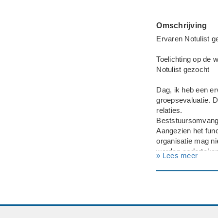
Omschrijving
Ervaren Notulist g
Toelichting op de
Notulist gezocht
Dag, ik heb een er
groepsevaluatie. D
relaties.
Beststuursomvang 
Aangezien het func
organisatie mag n
worden onderteken
» Lees meer
Senioriteit is ee
Waar en wanneer?
De bijeenkomst vin
Datum Wordt nade
De bijeenkomst sta