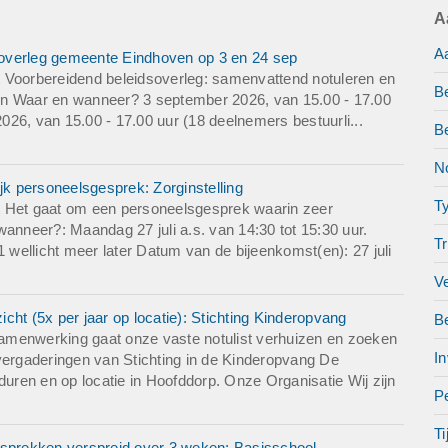
A
en: nu 1 wellicht meer later
enkomst(en): nader te bepalen
A
k overleg gemeente Eindhoven op 3 en 24 sep
eenkomst(en): Zeist
 Voorbereidend beleidsoverleg: samenvattend notuleren en
B
 bestuurlijke groepsevaluatie
eren Waar en wanneer? 3 september 2026, van 15.00 - 17.00
26, van 15.00 - 17.00 uur (18 deelnemers bestuurli...
B
No
jk personeelsgesprek: Zorginstelling
T
t Het gaat om een personeelsgesprek waarin zeer
wanneer?: Maandag 27 juli a.s. van 14:30 tot 15:30 uur.
Tr
1 wellicht meer later Datum van de bijeenkomst(en): 27 juli
V
cht (5x per jaar op locatie): Stichting Kinderopvang
B
amenwerking gaat onze vaste notulist verhuizen en zoeken
In
vergaderingen van Stichting in de Kinderopvang De
duren en op locatie in Hoofddorp. Onze Organisatie Wij zijn
Pe
Ti
esprekken verspreid over 3 weken: Basisschool