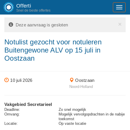
Offerti
Toggl
Snel de beste offertes
navig
×
Deze aanvraag is gesloten
Notulist gezocht voor notuleren
Buitengewone ALV op 15 juli in
Oostzaan
10 juli 2026
Oostzaan
Noord-Holland
Vakgebied Secretarieel
Deadline:
Zo snel mogelijk
Omvang:
Mogelijk vervolgopdrachten in de nabije
toekomst
Locatie:
Op vaste locatie