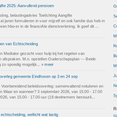
gifte 2025: Aanvullend pensioen
G
ng, belastingadvies Toelichting Aangifte
S
 jaren formulieren in voor mijzelf en ook familie dus heb in
C
en hbo-er in de financiAle dienstverlening. Ik geef dit ...
M
len van Echtscheiding
Re
 Mediator gezocht voor hulp bij het regelen van
Be
n afspraken. M.n. opstellen Ouderschapsplan --- Beide
g zo spoedig mogelijk... »
meer
M
Ju
k overleg gemeente Eindhoven op 3 en 24 sep
No
 Voorbereidend beleidsoverleg: samenvattend notuleren en
eren Waar en wanneer? 3 september 2026, van 15.00 - 17.00
S
26, van 15.00 - 17.00 uur (18 deelnemers bestuurli...
R
echtscheiding, wellicht wat lastig
Ni