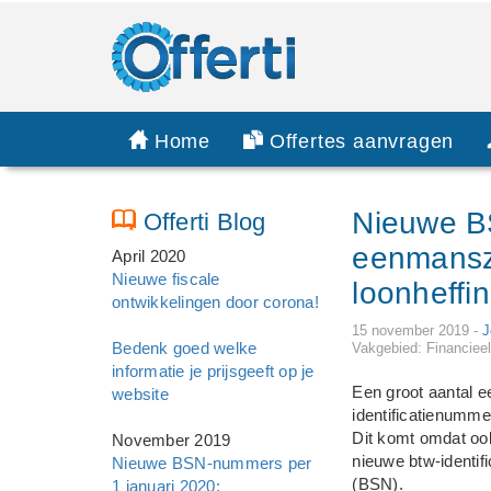
Home
Offertes aanvragen
Nieuwe B
Offerti Blog
eenmansza
April 2020
Nieuwe fiscale
loonheff
ontwikkelingen door corona!
15 november 2019 -
J
Bedenk goed welke
Vakgebied: Financiee
informatie je prijsgeeft op je
Een groot aantal e
website
identificatienumme
Dit komt omdat oo
November 2019
nieuwe btw-identi
Nieuwe BSN-nummers per
(BSN).
1 januari 2020: