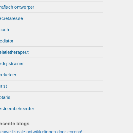
rafisch ontwerper
ecretaresse
oach
ediator
latietherapeut
drijfstrainer
arketeer
rist
taris
ysteembeheerder
ecente blogs
euwe fiscale ontwikkelingen door corona!