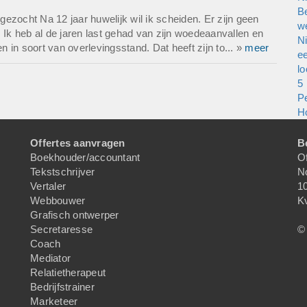
Be
ezocht Na 12 jaar huwelijk wil ik scheiden. Er zijn geen
w
 Ik heb al de jaren last gehad van zijn woedeaanvallen en
N
n in soort van overlevingsstand. Dat heeft zijn to... »
meer
e
l
5
P
Ho
Offertes aanvragen
B
Boekhouder/accountant
Of
Tekstschrijver
N
Vertaler
1
Webbouwer
K
Grafisch ontwerper
Secretaresse
© 
Coach
Mediator
Relatietherapeut
Bedrijfstrainer
Marketeer