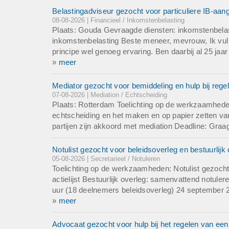
Belastingadviseur gezocht voor particuliere IB-aan
08-08-2026 | Financieel / Inkomstenbelasting
Plaats: Gouda Gevraagde diensten: inkomstenbelasti
inkomstenbelasting Beste meneer, mevrouw, Ik vul al
principe wel genoeg ervaring. Ben daarbij al 25 jaar e
»
meer
Mediator gezocht voor bemiddeling en hulp bij rege
07-08-2026 | Mediation / Echtscheiding
Plaats: Rotterdam Toelichting op de werkzaamheden
echtscheiding en het maken en op papier zetten va
partijen zijn akkoord met mediation Deadline: Graa
Notulist gezocht voor beleidsoverleg en bestuurlij
05-08-2026 | Secretarieel / Notuleren
Toelichting op de werkzaamheden: Notulist gezocht
actielijst Bestuurlijk overleg: samenvattend notul
uur (18 deelnemers beleidsoverleg) 24 september 20
»
meer
Advocaat gezocht voor hulp bij het regelen van een 