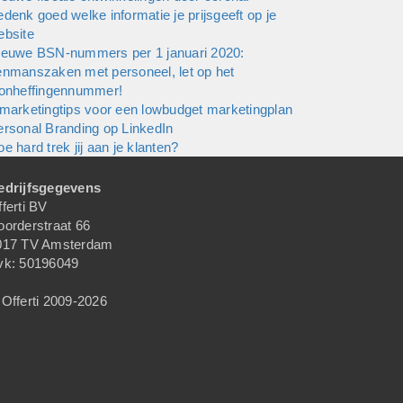
denk goed welke informatie je prijsgeeft op je
ebsite
ieuwe BSN-nummers per 1 januari 2020:
enmanszaken met personeel, let op het
oonheffingennummer!
 marketingtips voor een lowbudget marketingplan
ersonal Branding op LinkedIn
e hard trek jij aan je klanten?
edrijfsgegevens
ferti BV
oorderstraat 66
017 TV Amsterdam
vk: 50196049
Offerti 2009-2026