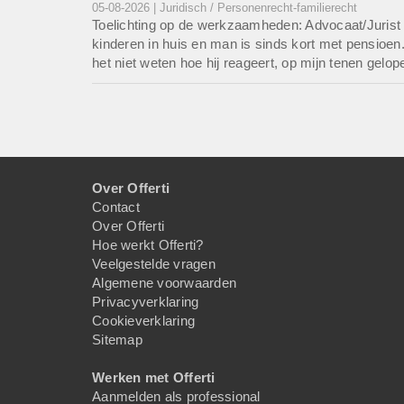
05-08-2026 | Juridisch / Personenrecht-familierecht
Toelichting op de werkzaamheden: Advocaat/Jurist g
kinderen in huis en man is sinds kort met pensioen.
het niet weten hoe hij reageert, op mijn tenen gelope
Over Offerti
Contact
Over Offerti
Hoe werkt Offerti?
Veelgestelde vragen
Algemene voorwaarden
Privacyverklaring
Cookieverklaring
Sitemap
Werken met Offerti
Aanmelden als professional