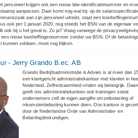
personeel krijgen ook een nieuw btw-identificatienummer en mo
e daarop aanpassen. Daar komt nog wat bij: op de salarisspecificati
nmanszaak aan zijn personeel uitreikt, staat een loonheffingennu
 dus ook per 1 januari 2020, nog steeds het BSN van de eigenaar ve
it ook bij u het geval is. Zo ja? Vraag vanwege de privacywetgeving
m een nieuw loonheffingennummer zonder uw BSN. Of de belastingd
 kunnen voldoen, moet nog blijken.
ur - Jerry Grando B.ec. AB
Grando Bedrijfsadministratie & Advies is al meer dan 15
een klantgericht administratiekantoor met klanten in hee
Nederland. Zelfredzaamheid vinden wij belangrijk. Daa
geeft ons administratiekantoor ook trainingen zodat
ondernemers zelf de eigen aangifte omzetbelasting of
inkomstenbelasting kunnen doen. Ons kantoor is gecert
door de Nederlandse Orde van Administratie- en
Belastingdeskundigen.