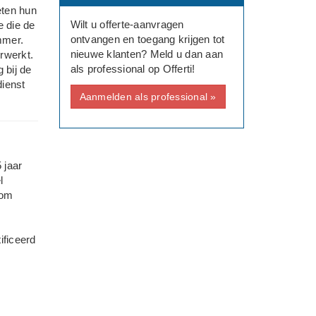
eten hun
Wilt u offerte-aanvragen
e die de
ontvangen en toegang krijgen tot
mmer.
nieuwe klanten? Meld u dan aan
rwerkt.
als professional op Offerti!
 bij de
ienst
Aanmelden als professional »
 jaar
l
rom
ificeerd