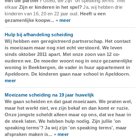
met uw partner?
Goed, we zijn "on speaking terms" met
elkaar
Zijn er kinderen in het spel?
Ja, wij hebben drie
kinderen van 16, 20 en 22 jaar oud.
Heeft u een
gezamenlijke koopw... »
meer
Hulp bij afhandeling scheiding
Wij hebben een geregistreerd partnerschap. Het contact
is moeizaam maar nog niet echt verstoord. We leven
sinds oktober 2011 apart. Met onze zoon van 12 co-
ouderen we. De moeder woont nog in onze gezamenlijke
woning in Beekbergen, de vader in huur appartement in
Apeldoorn. De kinderen gaan naar school in Apeldoorn.
meer
Moeizame scheiding na 19 jaar huwelijk
We gaan scheiden en dat gaat moeizaam. We praten wel,
maar het werkt niet, we zijn bekaf en dan komt er ruzie.
Onze jongste scheldt alleen maar op ons, dat we haar in
de steek laten. We hebben hulp nodig.
Zijn jullie 'on
speaking terms'?
Ja wij zijn 'on speaking terms', maar
afspraken maken is... »
meer