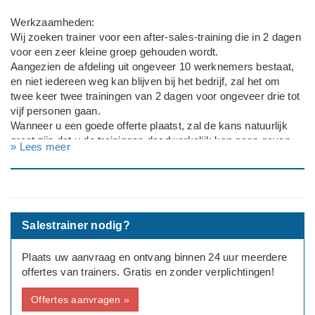
Werkzaamheden:
Wij zoeken trainer voor een after-sales-training die in 2 dagen
voor een zeer kleine groep gehouden wordt.
Aangezien de afdeling uit ongeveer 10 werknemers bestaat,
en niet iedereen weg kan blijven bij het bedrijf, zal het om
twee keer twee trainingen van 2 dagen voor ongeveer drie tot
vijf personen gaan.
Wanneer u een goede offerte plaatst, zal de kans natuurlijk
groot zijn dat u de trainingen daadwerkelijk kan gaan geven.
» Lees meer
Duur:
2 keer 2 dagen training voor groep van 3 tot 5 deelnemers.
Toekomstige trainingen:
Salestrainer nodig?
De training zou het liefst meerdere keren per jaar gevolgd
kunnen worden, dit in overleg met degene die de training ook
Plaats uw aanvraag en ontvang binnen 24 uur meerdere
daadwerkelijk uit gaat voeren.
offertes van trainers. Gratis en zonder verplichtingen!
Bedrijfsgegevens:
Offertes aanvragen »
Het gaat om een autodealer bedrijf.