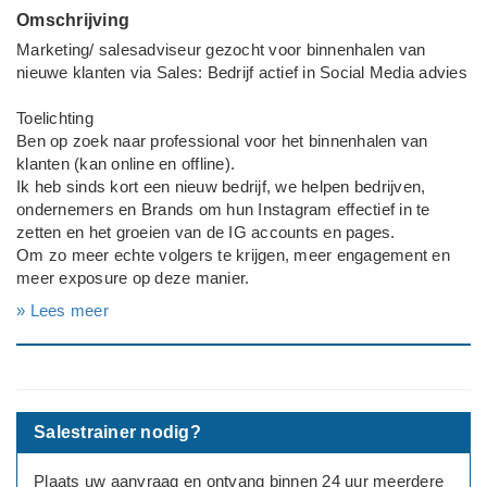
Omschrijving
Marketing/ salesadviseur gezocht voor binnenhalen van
nieuwe klanten via Sales: Bedrijf actief in Social Media advies
Toelichting
Ben op zoek naar professional voor het binnenhalen van
klanten (kan online en offline).
Ik heb sinds kort een nieuw bedrijf, we helpen bedrijven,
ondernemers en Brands om hun Instagram effectief in te
zetten en het groeien van de IG accounts en pages.
Om zo meer echte volgers te krijgen, meer engagement en
meer exposure op deze manier.
» Lees meer
Ik zoek
Ik zoek een echte sales tijger of tijgerin. Iemand die via
telefoon, mail en/ of eigen netwerk voor klanten kan gaan
zorgen.
Salestrainer nodig?
Vergoeding
Je krijgt per klant 200-500 euro +commissie bij het duurdere
Plaats uw aanvraag en ontvang binnen 24 uur meerdere
pakket.