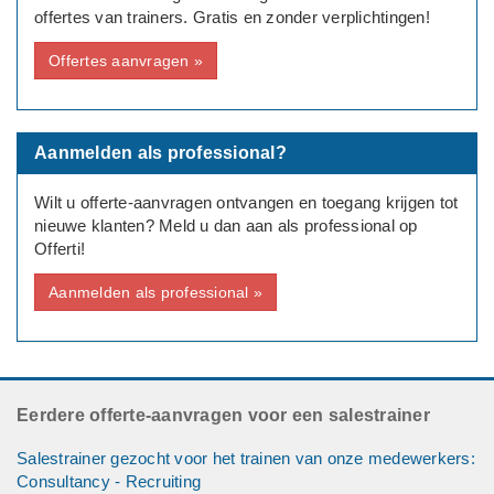
offertes van trainers. Gratis en zonder verplichtingen!
Offerte
Offertes aanvragen »
Graag alleen reageren als je hiervoor open staan.
Bedrijf
Neem een kijkje op website van bedrijf voor de diensten en
Aanmelden als professional?
uitleg.
Wilt u offerte-aanvragen ontvangen en toegang krijgen tot
nieuwe klanten? Meld u dan aan als professional op
Offerti!
Aanmelden als professional »
Eerdere offerte-aanvragen voor een salestrainer
Salestrainer gezocht voor het trainen van onze medewerkers:
Consultancy - Recruiting